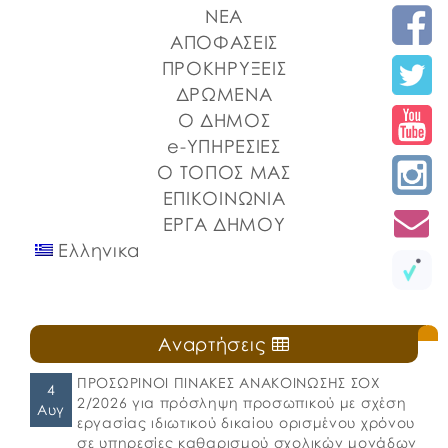
ΝΕΑ
Μητρόπολη Χαλκίδος, Ιστιαίας και Βορείων
Σποράδων, με την υποστήριξη της Περιφέρειας
ΑΠΟΦΑΣΕΙΣ
Στερεάς Ελλάδας και του Ο.Π.Α.ΣΤ.Ε, του Οργανισμού
ΠΡΟΚΗΡΥΞΕΙΣ
Λιμένων Ν. Εύβοιας και του Επιμελητηρίου Εύβοιας.
ΔΡΩΜΕΝΑ
⚓️Η επίσημη έναρξη πραγματοποιήθηκε με την
Ο ΔΗΜΟΣ
καθιερωμένη […]
e-ΥΠΗΡΕΣΙΕΣ
Ο ΤΟΠΟΣ ΜΑΣ
ΕΠΙΚΟΙΝΩΝΙΑ
ΕΡΓΑ ΔΗΜΟΥ
Ελληνικα
Αναρτήσεις
ΠΡΟΣΩΡΙΝΟΙ ΠΙΝΑΚΕΣ ΑΝΑΚΟΙΝΩΣΗΣ ΣΟΧ
4
2/2026 για πρόσληψη προσωπικού με σχέση
Αυγ
εργασίας ιδιωτικού δικαίου ορισμένου χρόνου
σε υπηρεσίες καθαρισμού σχολικών μονάδων