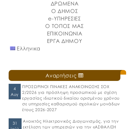
ΔΡΩΜΕΝΑ
⚓️Η επίσημη έναρξη πραγματοποιήθηκε με την
Ο ΔΗΜΟΣ
καθιερωμένη […]
e-ΥΠΗΡΕΣΙΕΣ
Ο ΤΟΠΟΣ ΜΑΣ
ΕΠΙΚΟΙΝΩΝΙΑ
ΕΡΓΑ ΔΗΜΟΥ
Ελληνικα
Αναρτήσεις
ΠΡΟΣΩΡΙΝΟΙ ΠΙΝΑΚΕΣ ΑΝΑΚΟΙΝΩΣΗΣ ΣΟΧ
4
2/2026 για πρόσληψη προσωπικού με σχέση
Αυγ
εργασίας ιδιωτικού δικαίου ορισμένου χρόνου
σε υπηρεσίες καθαρισμού σχολικών μονάδων
έτους 2026-2027
Ανοικτός Ηλεκτρονικός Διαγωνισμός, για την
31
εκτέλεση των υπηρεσιών για την «ΑΣΦΑΛΙΣΗ
Ιούλ