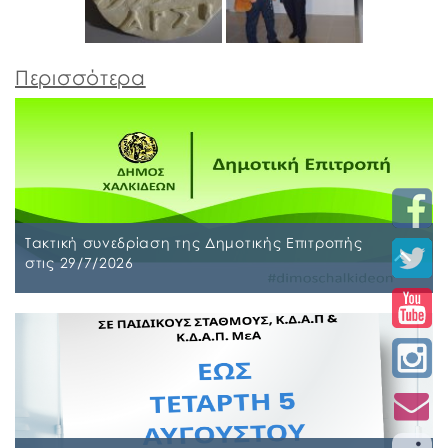
Περισσότερα
Τακτική συνεδρίαση της Δημοτικής Επιτροπής
στις 29/7/2026
Παρασκευή, 24 Ιουλίου 2026
Τακτική συνεδρίαση της Δημοτικής Επιτροπής θα
διεξαχθεί στο Δημοτικό Κατάστημα επί των οδών
Ληλαντίων και Μεγασθένους 34, την Τετάρτη 29
Ιουλίου 2026 και ώρα 10:00 π.μ., για συζήτηση και
λήψη απόφασης στα παρακάτω θέματα της
ημερήσιας διάταξης, σύμφωνα με: α) το άρθρο 77