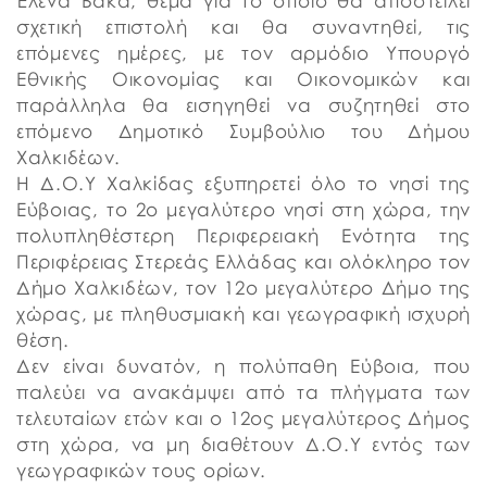
Έλενα Βάκα, θέμα για το οποίο θα αποστείλει
σχετική επιστολή και θα συναντηθεί, τις
επόμενες ημέρες, με τον αρμόδιο Υπουργό
Εθνικής Οικονομίας και Οικονομικών και
παράλληλα θα εισηγηθεί να συζητηθεί στο
επόμενο Δημοτικό Συμβούλιο του Δήμου
Χαλκιδέων.
Η Δ.Ο.Υ Χαλκίδας εξυπηρετεί όλο το νησί της
Εύβοιας, το 2ο μεγαλύτερο νησί στη χώρα, την
πολυπληθέστερη Περιφερειακή Ενότητα της
Περιφέρειας Στερεάς Ελλάδας και ολόκληρο τον
Δήμο Χαλκιδέων, τον 12ο μεγαλύτερο Δήμο της
χώρας, με πληθυσμιακή και γεωγραφική ισχυρή
θέση.
Δεν είναι δυνατόν, η πολύπαθη Εύβοια, που
παλεύει να ανακάμψει από τα πλήγματα των
τελευταίων ετών και ο 12ος μεγαλύτερος Δήμος
στη χώρα, να μη διαθέτουν Δ.Ο.Υ εντός των
γεωγραφικών τους ορίων.