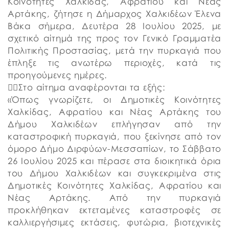
Κοινότητες Χαλκίδας, Αφρατίου και Νέας
Αρτάκης, ζήτησε η Δήμαρχος Χαλκιδέων Έλενα
Βάκα σήμερα, Δευτέρα 28 Ιουλίου 2025, με
σχετικό αίτημά της προς τον Γενικό Γραμματέα
Πολιτικής Προστασίας, μετά την πυρκαγιά που
έπληξε τις ανωτέρω περιοχές, κατά τις
προηγούμενες ημέρες.
👉🏼Στο αίτημα αναφέρονται τα εξής:
«Όπως γνωρίζετε, οι Δημοτικές Κοινότητες
Χαλκίδας, Αφρατίου και Νέας Αρτάκης του
Δήμου Χαλκιδέων επλήγησαν από την
καταστροφική πυρκαγιά, που ξεκίνησε από τον
όμορο Δήμο Διρφύων-Μεσσαπίων, το Σάββατο
26 Ιουλίου 2025 και πέρασε στα διοικητικά όρια
του Δήμου Χαλκιδέων και συγκεκριμένα στις
Δημοτικές Κοινότητες Χαλκίδας, Αφρατίου και
Νέας Αρτάκης. Από την πυρκαγιά
προκλήθηκαν εκτεταμένες καταστροφές σε
καλλιεργήσιμες εκτάσεις, φυτώρια, βιοτεχνικές