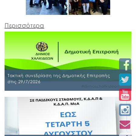
Περισσότερα
Τακτική συνεδρίαση της Δημοτικής Επιτροπής
στις 29/7/2026
Παρασκευή, 24 Ιουλίου 2026
Τακτική συνεδρίαση της Δημοτικής Επιτροπής θα
διεξαχθεί στο Δημοτικό Κατάστημα επί των οδών
Ληλαντίων και Μεγασθένους 34, την Τετάρτη 29
Ιουλίου 2026 και ώρα 10:00 π.μ., για συζήτηση και
λήψη απόφασης στα παρακάτω θέματα της