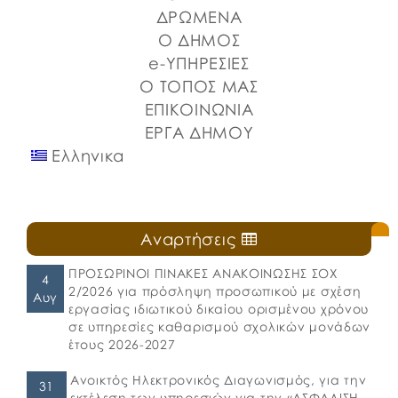
Λιμένων Ν. Εύβοιας και του Επιμελητηρίου Εύβοιας.
ΔΡΩΜΕΝΑ
⚓️Η επίσημη έναρξη πραγματοποιήθηκε με την
Ο ΔΗΜΟΣ
καθιερωμένη […]
e-ΥΠΗΡΕΣΙΕΣ
Ο ΤΟΠΟΣ ΜΑΣ
ΕΠΙΚΟΙΝΩΝΙΑ
ΕΡΓΑ ΔΗΜΟΥ
Ελληνικα
Αναρτήσεις
ΠΡΟΣΩΡΙΝΟΙ ΠΙΝΑΚΕΣ ΑΝΑΚΟΙΝΩΣΗΣ ΣΟΧ
4
2/2026 για πρόσληψη προσωπικού με σχέση
Αυγ
εργασίας ιδιωτικού δικαίου ορισμένου χρόνου
σε υπηρεσίες καθαρισμού σχολικών μονάδων
έτους 2026-2027
Ανοικτός Ηλεκτρονικός Διαγωνισμός, για την
31
εκτέλεση των υπηρεσιών για την «ΑΣΦΑΛΙΣΗ