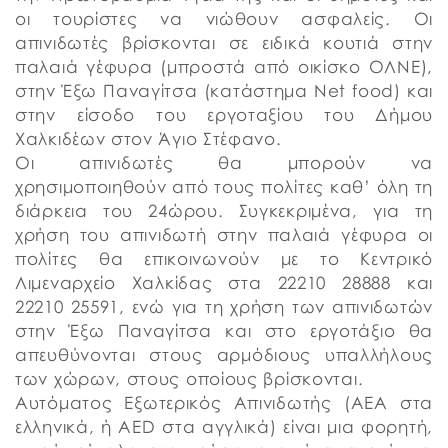
οι τουρίστες να νιώθουν ασφαλείς. Οι
απινιδωτές βρίσκονται σε ειδικά κουτιά στην
παλαιά γέφυρα (μπροστά από οικίσκο ΟΛΝΕ),
στην Έξω Παναγίτσα (κατάστημα Net food) και
στην είσοδο του εργοταξίου του Δήμου
Χαλκιδέων στον Άγιο Στέφανο.
Οι απινιδωτές θα μπορούν να
χρησιμοποιηθούν από τους πολίτες καθ’ όλη τη
διάρκεια του 24ώρου. Συγκεκριμένα, για τη
χρήση του απινιδωτή στην παλαιά γέφυρα οι
πολίτες θα επικοινωνούν με το Κεντρικό
Λιμεναρχείο Χαλκίδας στα 22210 28888 και
22210 25591, ενώ για τη χρήση των απινιδωτών
στην Έξω Παναγίτσα και στο εργοτάξιο θα
απευθύνονται στους αρμόδιους υπαλλήλους
των χώρων, στους οποίους βρίσκονται.
Αυτόματος Εξωτερικός Απινιδωτής (ΑΕΑ στα
ελληνικά, ή AED στα αγγλικά) είναι μια φορητή,