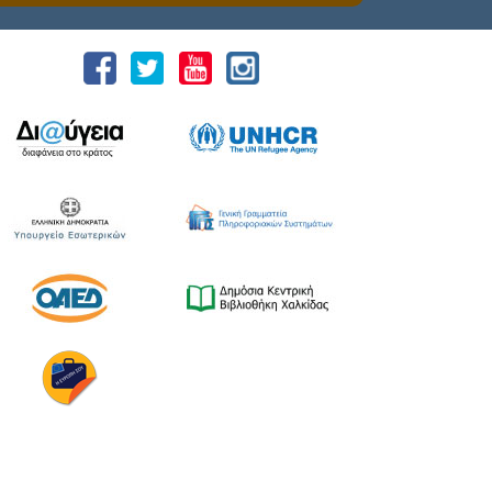
του Δήμου Χαλκιδέων, για τη βελτίωση της
καθημερινότητας σε περιοχές του Δήμου. 👉🏼
Τις τελευταίες ημέρες, πραγματοποιήθηκαν οι
εξής συντονισμένες παρεμβάσεις στις
Δημοτικές Κοινότητες Δροσιάς και
Ανθηδόνας: ✔️Καθαρισμός και διαμόρφωση
παραλιών Μπουρνώντα, Ανθηδόνας και
Παναγίτσας Δροσιάς ✔️Εργασίες
καθαρισμού παρόδιας φύτευσης σε δρόμους
✔️Κοπή και περιποίηση ψηλών δέντρων
✔️Περιποίηση και […]