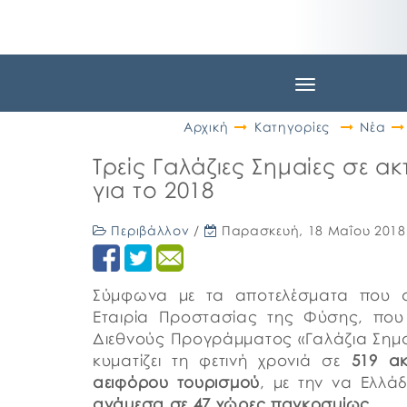
Toggle
navigation
Αρχική
Κατηγορίες
Νέα
Τρείς Γαλάζιες Σημαίες σε α
για το 2018
Περιβάλλον
/
Παρασκευή, 18 Μαΐου 2018
Σύμφωνα με τα αποτελέσματα που α
Εταιρία Προστασίας της Φύσης, που 
Διεθνούς Προγράμματος «Γαλάζια Σημ
κυματίζει τη φετινή χρονιά σε
519 ακ
αειφόρου τουρισμού
, με την να Ελλά
ανάμεσα σε 47 χώρες παγκοσμίως.