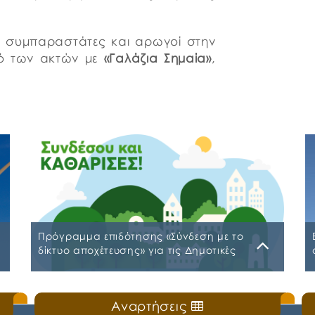
με συμπαραστάτες και αρωγοί στην
μό των ακτών με
«Γαλάζια Σημαία»
,
Πρόγραμμα επιδότησης «Σύνδεση με το
δίκτυο αποχέτευσης» για τις Δημοτικές
Κοινότητες Βασιλικού, Αγίου Νικολάου
και Νέας Λαμψάκου
Τρίτη, 17 Μαρτίου 2026
Αναρτήσεις
Ο Δήμος Χαλκιδέων ενημερώνει τους πολίτες