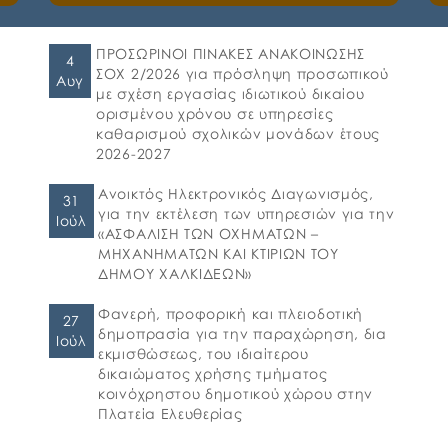
ότι, το Υπουργείο Περιβάλλοντος και
Ενέργειας ανέλαβε την πρωτοβουλία για τον
σχεδιασμό Δράσης με τίτλο «Σύνδεση με το
ΠΡΟΣΩΡΙΝΟΙ ΠΙΝΑΚΕΣ ΑΝΑΚΟΙΝΩΣΗΣ
4
Δίκτυο αποχέτευσης», στο πλαίσιο του
ΣΟΧ 2/2026 για πρόσληψη προσωπικού
Αυγ
Επιχειρησιακού Προγράμματος ΕΣΠΑ
με σχέση εργασίας ιδιωτικού δικαίου
«Περιβάλλον και Κλιματική Αλλαγή 2021-
ορισμένου χρόνου σε υπηρεσίες
2027», η οποία θα υλοποιηθεί σε επιλέξιμους
καθαρισμού σχολικών μονάδων έτους
οικισμούς σε Διοικητικές Περιφέρειες όλης της
2026-2027
χώρας. 📍Η συγκεκριμένη δράση αφορά στην
[…]
Ανοικτός Ηλεκτρονικός Διαγωνισμός,
31
για την εκτέλεση των υπηρεσιών για την
Ιούλ
«ΑΣΦΑΛΙΣΗ ΤΩΝ ΟΧΗΜΑΤΩΝ –
ΜΗΧΑΝΗΜΑΤΩΝ ΚΑΙ ΚΤΙΡΙΩΝ ΤΟΥ
ΔΗΜΟΥ ΧΑΛΚΙΔΕΩΝ»
Φανερή, προφορική και πλειοδοτική
27
δημοπρασία για την παραχώρηση, δια
Ιούλ
εκμισθώσεως, του ιδιαίτερου
δικαιώματος χρήσης τμήματος
κοινόχρηστου δημοτικού χώρου στην
Πλατεία Ελευθερίας