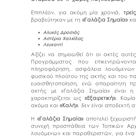
Επιπλέον, για ακόμη μία χρονιά,
τρεί
βραβεύτηκαν με τη
«Γαλάζια Σημαία»
και
Αλυκές Δροσιάς
Αστέρια Χαλκίδας
Λευκαντί
Αξίζει να σημειωθεί ότι οι ακτές αυτέ
Προγράμματος που επικεντρώνοντ
πληροφόρηση, ασφάλεια λουόμενων 
φυσικού πλούτου της ακτής και του πα
ευαισθητοποίηση, ενώ απαραίτητη π
ακτής με «Γαλάζια Σημαία» είναι 
χαρακτηρίζεται ως
«Εξαιρετική»
. Καμί
ακόμα και
«Καλή»
, δεν είναι αποδεκτή
Η
«Γαλάζια Σημαία»
αποτελεί ξεχωριστή
συνεχή προσπάθεια των Τοπικών Αρ
λουόμενων και παραθεριστών, για ένα