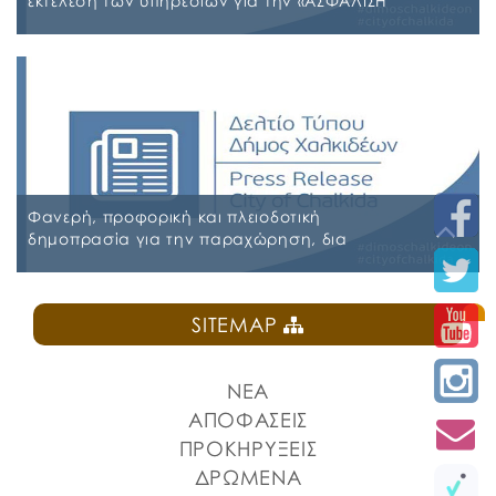
εκτέλεση των υπηρεσιών για την «ΑΣΦΑΛΙΣΗ
ΤΩΝ ΟΧΗΜΑΤΩΝ – ΜΗΧΑΝΗΜΑΤΩΝ ΚΑΙ ΚΤΙΡΙΩΝ
ΤΟΥ ΔΗΜΟΥ ΧΑΛΚΙΔΕΩΝ»
Παρασκευή, 31 Ιουλίου 2026
Α.Δ.Ε. 776-2026 ΚΗΜΔΗΣ ΠΑΡΑΡΤΗΜΑ Α’ ΜΕΛΕΤΗ
ΑΣΦΑΛΕΙΕΣ 2026-2027 09-07-2026_signed
ΠΑΡΑΡΤΗΜΑ Α’ ΜΕΛΕΤΗ ΑΣΦΑΛΕΙΕΣ ΕΠΕΞΕΡΓΑΣΙΜΗ
2026-2027 09-07-2026 ΠΑΡΑΡΤΗΜΑ Β ΕΕΕΣ PDF_signed
ΠΕΡΙΛΗΨΗ ΔΙΑΚΗΡΥΞΗΣ ΑΣΦΑΛΕΙΕΣ_signed
Φανερή, προφορική και πλειοδοτική
δημοπρασία για την παραχώρηση, δια
εκμισθώσεως, του ιδιαίτερου δικαιώματος
χρήσης τμήματος κοινόχρηστου δημοτικού
Δευτέρα, 27 Ιουλίου 2026
χώρου στην Πλατεία Ελευθερίας
SITEMAP
ΠΡΟΚΗΡΥΞΗ ΚΑΝΤΙΝΑ ΠΛΑΤΕΙΑΣ ΕΛΕΥΘΕΡΙΑΣ
ΝΕΑ
ΑΠΟΦΑΣΕΙΣ
ΠΡΟΚΗΡΥΞΕΙΣ
ΔΡΩΜΕΝΑ