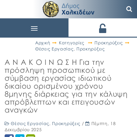
Toggle
navigation
Αρχική
Κατηγορίες
Προκηρύξεις
Θέσεις Εργασίας
,
Προκηρύξεις
Α Ν Α Κ Ο Ι Ν Ω Σ Η Για την
πρόσληψη προσωπικού με
σύμβαση εργασίας ιδιωτικού
δικαίου ορισμένου χρόνου
8μηνης διάρκειας για την κάλυψη
απρόβλεπτων και επειγουσών
αναγκών
Θέσεις Εργασίας
,
Προκηρύξεις
/
Πέμπτη, 18
Δεκεμβρίου 2025