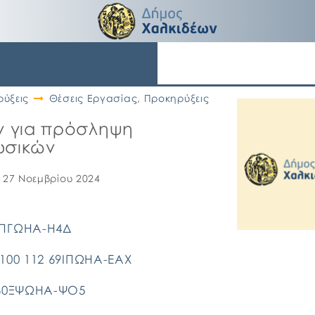
ύξεις
Θέσεις Εργασίας
,
Προκηρύξεις
ν για πρόσληψη
υσικών
, 27 Νοεμβρίου 2024
ΩΠΓΩΗΑ-Η4Δ
100 112 69ΙΠΩΗΑ-ΕΑΧ
 60ΞΨΩΗΑ-ΨΟ5