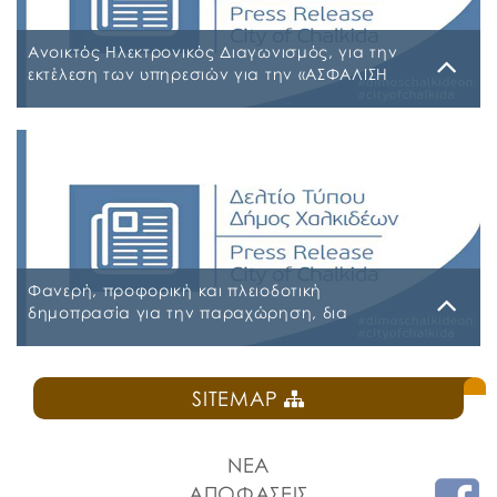
ΑΠΑΣΧΟΛΗΣΗΣ ΨΦΑ4ΩΗΑ-ΦΣΒ ΠΡΟΣΩΡΙΝΟΣ ΠΙΝΑΚΑΣ
ΣΥΜΜΕΤΕΧΟΝΤΩΝ 6ΖΛΚΩΗΑ-ΠΩΗ
Ανοικτός Ηλεκτρονικός Διαγωνισμός, για την
εκτέλεση των υπηρεσιών για την «ΑΣΦΑΛΙΣΗ
ΤΩΝ ΟΧΗΜΑΤΩΝ – ΜΗΧΑΝΗΜΑΤΩΝ ΚΑΙ ΚΤΙΡΙΩΝ
ΤΟΥ ΔΗΜΟΥ ΧΑΛΚΙΔΕΩΝ»
Παρασκευή, 31 Ιουλίου 2026
Α.Δ.Ε. 776-2026 ΚΗΜΔΗΣ ΠΑΡΑΡΤΗΜΑ Α’ ΜΕΛΕΤΗ
ΑΣΦΑΛΕΙΕΣ 2026-2027 09-07-2026_signed
ΠΑΡΑΡΤΗΜΑ Α’ ΜΕΛΕΤΗ ΑΣΦΑΛΕΙΕΣ ΕΠΕΞΕΡΓΑΣΙΜΗ
2026-2027 09-07-2026 ΠΑΡΑΡΤΗΜΑ Β ΕΕΕΣ PDF_signed
ΠΕΡΙΛΗΨΗ ΔΙΑΚΗΡΥΞΗΣ ΑΣΦΑΛΕΙΕΣ_signed
Φανερή, προφορική και πλειοδοτική
δημοπρασία για την παραχώρηση, δια
εκμισθώσεως, του ιδιαίτερου δικαιώματος
χρήσης τμήματος κοινόχρηστου δημοτικού
Δευτέρα, 27 Ιουλίου 2026
χώρου στην Πλατεία Ελευθερίας
SITEMAP
ΠΡΟΚΗΡΥΞΗ ΚΑΝΤΙΝΑ ΠΛΑΤΕΙΑΣ ΕΛΕΥΘΕΡΙΑΣ
ΝΕΑ
ΑΠΟΦΑΣΕΙΣ