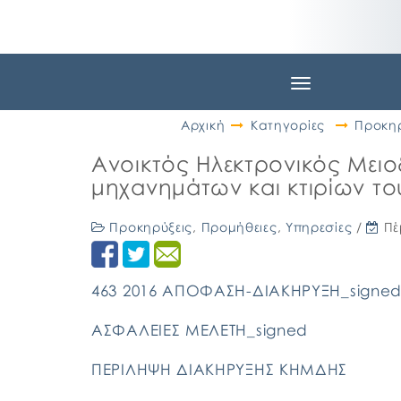
Toggle
navigation
Αρχική
Κατηγορίες
Προκηρ
Ανοικτός Ηλεκτρονικός Μειο
μηχανημάτων και κτιρίων τ
Προκηρύξεις
,
Προμήθειες
,
Υπηρεσίες
/
Πέ
463 2016 ΑΠΟΦΑΣΗ-ΔΙΑΚΗΡΥΞΗ_signe
ΑΣΦΑΛΕΙΕΣ ΜΕΛΕΤΗ_signed
ΠΕΡΙΛΗΨΗ ΔΙΑΚΗΡΥΞΗΣ ΚΗΜΔΗΣ