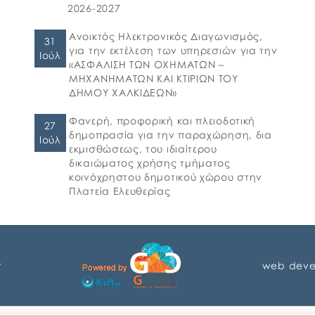
2026-2027
Ανοικτός Ηλεκτρονικός Διαγωνισμός,
31
για την εκτέλεση των υπηρεσιών για την
Ιούλ
«ΑΣΦΑΛΙΣΗ ΤΩΝ ΟΧΗΜΑΤΩΝ –
ΜΗΧΑΝΗΜΑΤΩΝ ΚΑΙ ΚΤΙΡΙΩΝ ΤΟΥ
ΔΗΜΟΥ ΧΑΛΚΙΔΕΩΝ»
Φανερή, προφορική και πλειοδοτική
27
δημοπρασία για την παραχώρηση, δια
Ιούλ
εκμισθώσεως, του ιδιαίτερου
δικαιώματος χρήσης τμήματος
κοινόχρηστου δημοτικού χώρου στην
Πλατεία Ελευθερίας
r
web deve