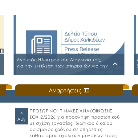
Ανοικτός Ηλεκτρονικός Διαγωνισμός,
για την εκτέλεση των υπηρεσιών για την
«ΑΣΦΑΛΙΣΗ ΤΩΝ ΟΧΗΜΑΤΩΝ –
ΜΗΧΑΝΗΜΑΤΩΝ ΚΑΙ ΚΤΙΡΙΩΝ ΤΟΥ ΔΗΜΟΥ
Παρασκευή, 31 Ιουλίου 2026
ΧΑΛΚΙΔΕΩΝ»
Αναρτήσεις
Α.Δ.Ε. 776-2026 ΚΗΜΔΗΣ ΠΑΡΑΡΤΗΜΑ Α’
ΜΕΛΕΤΗ ΑΣΦΑΛΕΙΕΣ 2026-2027 09-07-
2026_signed ΠΑΡΑΡΤΗΜΑ Α’ ΜΕΛΕΤΗ
ΑΣΦΑΛΕΙΕΣ ΕΠΕΞΕΡΓΑΣΙΜΗ 2026-2027 09-07-
ΠΡΟΣΩΡΙΝΟΙ ΠΙΝΑΚΕΣ ΑΝΑΚΟΙΝΩΣΗΣ
4
2026 ΠΑΡΑΡΤΗΜΑ Β ΕΕΕΣ PDF_signed
ΣΟΧ 2/2026 για πρόσληψη προσωπικού
Αυγ
ΠΕΡΙΛΗΨΗ ΔΙΑΚΗΡΥΞΗΣ ΑΣΦΑΛΕΙΕΣ_signed
με σχέση εργασίας ιδιωτικού δικαίου
ορισμένου χρόνου σε υπηρεσίες
καθαρισμού σχολικών μονάδων έτους