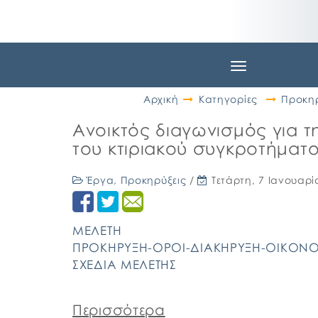
Toggle
navigation
Αρχική
Κατηγορίες
Προκηρ
Ανοικτός διαγωνισμός για
του κτιριακού συγκροτήματ
Έργα
,
Προκηρύξεις
/
Τετάρτη, 7 Ιανουαρί
ΜΕΛΕΤΗ
ΠΡΟΚΗΡΥΞΗ-ΟΡΟΙ-ΔΙΑΚΗΡΥΞΗ-ΟΙΚΟΝ
ΣΧΕΔΙΑ ΜΕΛΕΤΗΣ
Περισσότερα