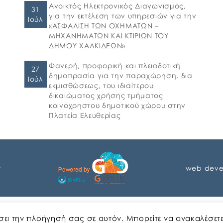
Ανοικτός Ηλεκτρονικός Διαγωνισμός,
31
για την εκτέλεση των υπηρεσιών για την
Ιούλ
«ΑΣΦΑΛΙΣΗ ΤΩΝ ΟΧΗΜΑΤΩΝ –
ΜΗΧΑΝΗΜΑΤΩΝ ΚΑΙ ΚΤΙΡΙΩΝ ΤΟΥ
ΔΗΜΟΥ ΧΑΛΚΙΔΕΩΝ»
Φανερή, προφορική και πλειοδοτική
27
δημοπρασία για την παραχώρηση, δια
Ιούλ
εκμισθώσεως, του ιδιαίτερου
δικαιώματος χρήσης τμήματος
κοινόχρηστου δημοτικού χώρου στην
Πλατεία Ελευθερίας
r
web deve
Αγγλικα
Ελληνικα
ώσει την πλοήγησή σας σε αυτόν. Μπορείτε να ανακαλέσετ