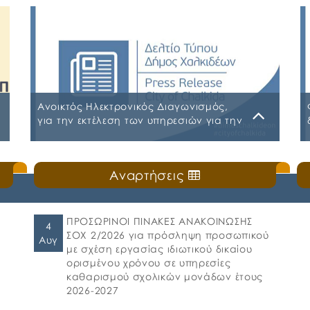
Ανοικτός Ηλεκτρονικός Διαγωνισμός,
για την εκτέλεση των υπηρεσιών για την
«ΑΣΦΑΛΙΣΗ ΤΩΝ ΟΧΗΜΑΤΩΝ –
ΜΗΧΑΝΗΜΑΤΩΝ ΚΑΙ ΚΤΙΡΙΩΝ ΤΟΥ ΔΗΜΟΥ
Παρασκευή, 31 Ιουλίου 2026
ΧΑΛΚΙΔΕΩΝ»
Αναρτήσεις
Α.Δ.Ε. 776-2026 ΚΗΜΔΗΣ ΠΑΡΑΡΤΗΜΑ Α’
ΜΕΛΕΤΗ ΑΣΦΑΛΕΙΕΣ 2026-2027 09-07-
2026_signed ΠΑΡΑΡΤΗΜΑ Α’ ΜΕΛΕΤΗ
ΑΣΦΑΛΕΙΕΣ ΕΠΕΞΕΡΓΑΣΙΜΗ 2026-2027 09-07-
ΠΡΟΣΩΡΙΝΟΙ ΠΙΝΑΚΕΣ ΑΝΑΚΟΙΝΩΣΗΣ
4
2026 ΠΑΡΑΡΤΗΜΑ Β ΕΕΕΣ PDF_signed
ΣΟΧ 2/2026 για πρόσληψη προσωπικού
Αυγ
ΠΕΡΙΛΗΨΗ ΔΙΑΚΗΡΥΞΗΣ ΑΣΦΑΛΕΙΕΣ_signed
με σχέση εργασίας ιδιωτικού δικαίου
ορισμένου χρόνου σε υπηρεσίες
καθαρισμού σχολικών μονάδων έτους
2026-2027