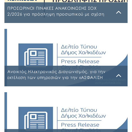
ΠΡΟΣΩΡΙΝΟΙ ΠΙΝΑΚΕΣ ΑΝΑΚΟΙΝΩΣΗΣ ΣΟΧ
2/2026 για πρόσληψη προσωπικού με σχέση
εργασίας ιδιωτικού δικαίου ορισμένου χρόνου
σε υπηρεσίες καθαρισμού σχολικών μονάδων
Τρίτη, 4 Αυγούστου 2026
έτους 2026-2027
ΠΙΝΑΚΑΣ ΑΠΟΡΡΙΠΤΕΩΝ Ψ7ΨΦΩΗΑ-Ο9Π ΠΡΟΣΩΡΙΝΟΣ
ΠΙΝΑΚΑΣ ΚΑΤΑΤΑΞΗΣ ΣΥΜΜΕΤΕΧΟΝΤΩΝ 1 ΡΗΒΖΩΗΑ-
Ρ5Τ-1 ΠΡΟΣΩΡΙΝΟΣ ΠΙΝΑΚΑΣ ΜΕΡΙΚΗΣ ΑΠΑΣΧΟΛΗΣΗΣ
ΨΔΑΚΩΗΑ-ΑΟ3 ΠΡΟΣΩΡΙΝΟΣ ΠΙΝΑΚΑΣ ΠΛΗΡΟΥΣ
ΑΠΑΣΧΟΛΗΣΗΣ ΨΦΑ4ΩΗΑ-ΦΣΒ ΠΡΟΣΩΡΙΝΟΣ ΠΙΝΑΚΑΣ
ΣΥΜΜΕΤΕΧΟΝΤΩΝ 6ΖΛΚΩΗΑ-ΠΩΗ
Ανοικτός Ηλεκτρονικός Διαγωνισμός, για την
εκτέλεση των υπηρεσιών για την «ΑΣΦΑΛΙΣΗ
ΤΩΝ ΟΧΗΜΑΤΩΝ – ΜΗΧΑΝΗΜΑΤΩΝ ΚΑΙ ΚΤΙΡΙΩΝ
ΤΟΥ ΔΗΜΟΥ ΧΑΛΚΙΔΕΩΝ»
Παρασκευή, 31 Ιουλίου 2026
Α.Δ.Ε. 776-2026 ΚΗΜΔΗΣ ΠΑΡΑΡΤΗΜΑ Α’ ΜΕΛΕΤΗ
ΑΣΦΑΛΕΙΕΣ 2026-2027 09-07-2026_signed
ΠΑΡΑΡΤΗΜΑ Α’ ΜΕΛΕΤΗ ΑΣΦΑΛΕΙΕΣ ΕΠΕΞΕΡΓΑΣΙΜΗ
2026-2027 09-07-2026 ΠΑΡΑΡΤΗΜΑ Β ΕΕΕΣ PDF_signed
ΠΕΡΙΛΗΨΗ ΔΙΑΚΗΡΥΞΗΣ ΑΣΦΑΛΕΙΕΣ_signed