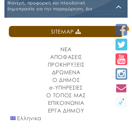
Φανερή, προφορική και πλειοδοτική
δημοπρασία για την παραχώρηση, δια
εκμισθώσεως, του ιδιαίτερου δικαιώματος
χρήσης τμήματος κοινόχρηστου δημοτικού
Δευτέρα, 27 Ιουλίου 2026
χώρου στην Πλατεία Ελευθερίας
SITEMAP
ΠΡΟΚΗΡΥΞΗ ΚΑΝΤΙΝΑ ΠΛΑΤΕΙΑΣ ΕΛΕΥΘΕΡΙΑΣ
ΝΕΑ
ΑΠΟΦΑΣΕΙΣ
ΠΡΟΚΗΡΥΞΕΙΣ
ΔΡΩΜΕΝΑ
Ο ΔΗΜΟΣ
e-ΥΠΗΡΕΣΙΕΣ
Ο ΤΟΠΟΣ ΜΑΣ
ΕΠΙΚΟΙΝΩΝΙΑ
ΕΡΓΑ ΔΗΜΟΥ
Ελληνικα