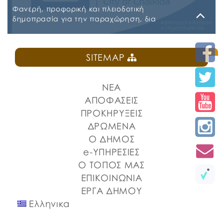
Φανερή, προφορική και πλειοδοτική
δημοπρασία για την παραχώρηση, δια
εκμισθώσεως, του ιδιαίτερου δικαιώματος
χρήσης τμήματος κοινόχρηστου δημοτικού
Δευτέρα, 27 Ιουλίου 2026
χώρου στην Πλατεία Ελευθερίας
SITEMAP
ΠΡΟΚΗΡΥΞΗ ΚΑΝΤΙΝΑ ΠΛΑΤΕΙΑΣ ΕΛΕΥΘΕΡΙΑΣ
ΝΕΑ
ΑΠΟΦΑΣΕΙΣ
ΠΡΟΚΗΡΥΞΕΙΣ
ΔΡΩΜΕΝΑ
Ο ΔΗΜΟΣ
e-ΥΠΗΡΕΣΙΕΣ
Ο ΤΟΠΟΣ ΜΑΣ
ΕΠΙΚΟΙΝΩΝΙΑ
ΕΡΓΑ ΔΗΜΟΥ
Ελληνικα