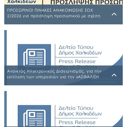
ΠΡΟΣΩΡΙΝΟΙ ΠΙΝΑΚΕΣ ΑΝΑΚΟΙΝΩΣΗΣ ΣΟΧ
2/2026 για πρόσληψη προσωπικού με σχέση
εργασίας ιδιωτικού δικαίου ορισμένου χρόνου
σε υπηρεσίες καθαρισμού σχολικών μονάδων
Τρίτη, 4 Αυγούστου 2026
έτους 2026-2027
ΠΙΝΑΚΑΣ ΑΠΟΡΡΙΠΤΕΩΝ Ψ7ΨΦΩΗΑ-Ο9Π ΠΡΟΣΩΡΙΝΟΣ
ΠΙΝΑΚΑΣ ΚΑΤΑΤΑΞΗΣ ΣΥΜΜΕΤΕΧΟΝΤΩΝ 1 ΡΗΒΖΩΗΑ-
Ρ5Τ-1 ΠΡΟΣΩΡΙΝΟΣ ΠΙΝΑΚΑΣ ΜΕΡΙΚΗΣ ΑΠΑΣΧΟΛΗΣΗΣ
ΨΔΑΚΩΗΑ-ΑΟ3 ΠΡΟΣΩΡΙΝΟΣ ΠΙΝΑΚΑΣ ΠΛΗΡΟΥΣ
ΑΠΑΣΧΟΛΗΣΗΣ ΨΦΑ4ΩΗΑ-ΦΣΒ ΠΡΟΣΩΡΙΝΟΣ ΠΙΝΑΚΑΣ
ΣΥΜΜΕΤΕΧΟΝΤΩΝ 6ΖΛΚΩΗΑ-ΠΩΗ
Ανοικτός Ηλεκτρονικός Διαγωνισμός, για την
εκτέλεση των υπηρεσιών για την «ΑΣΦΑΛΙΣΗ
ΤΩΝ ΟΧΗΜΑΤΩΝ – ΜΗΧΑΝΗΜΑΤΩΝ ΚΑΙ ΚΤΙΡΙΩΝ
ΤΟΥ ΔΗΜΟΥ ΧΑΛΚΙΔΕΩΝ»
Παρασκευή, 31 Ιουλίου 2026
Α.Δ.Ε. 776-2026 ΚΗΜΔΗΣ ΠΑΡΑΡΤΗΜΑ Α’ ΜΕΛΕΤΗ
ΑΣΦΑΛΕΙΕΣ 2026-2027 09-07-2026_signed
ΠΑΡΑΡΤΗΜΑ Α’ ΜΕΛΕΤΗ ΑΣΦΑΛΕΙΕΣ ΕΠΕΞΕΡΓΑΣΙΜΗ
2026-2027 09-07-2026 ΠΑΡΑΡΤΗΜΑ Β ΕΕΕΣ PDF_signed
ΠΕΡΙΛΗΨΗ ΔΙΑΚΗΡΥΞΗΣ ΑΣΦΑΛΕΙΕΣ_signed