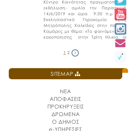
Κέντρο Κοινότητας πραγματοποιούν
εκδήλωση- ομιλία την Παρασκευή
14/6/2019 και ώρα 9:30 π.μ στο
Εκκλησιαστικό Γηροκομείο Ιεράς
Μητρόπολης Χαλκίδας στην περιοχή
Καμάρες με θέμα: «Το φαινόμενο της
κακοποίησης στην Τρίτη Ηλικία, οι
μορφές και οι τρόποι αντιμετώπισης»
εν όψη της Παγκόσμιας ημέρας κατά
1
2
[…]
SITEMAP
ΝΕΑ
ΑΠΟΦΑΣΕΙΣ
ΠΡΟΚΗΡΥΞΕΙΣ
ΔΡΩΜΕΝΑ
Ο ΔΗΜΟΣ
e-ΥΠΗΡΕΣΙΕΣ