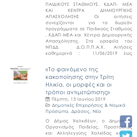
ΠΑΙΔΙΚΟΥΣ ΣΤΑΘΜΟΥΣ, ΚΔΑΠ- ΜΕΑ
ΚΑΙ ΚΕΝΤΡΑ ΔΗΜΙΟΥΡΓΙΚΗΣ
ΑΠΑΣΧΟΛΗΣΗΣ Οι αιτήσεις
συνεχίζονται για τα δωρεάν
προγράμματα σε Παιδικούς Σταθμούς
, ΚΔΑΠ-ΜΕΑ και Κέντρα Δημιουργικής
Απασχόλησης. Στα γραφεία του
ΝΠΔΔ Δ.Ο.Π.Π.Α.Χ. Αιτήσεις
καθημερινά : 11/06/2019 έως
28/06/2019 από τις 09:00-15:00 μ.μ.
Για περισσότερες πληροφορίες
«Το φαινόμενο της
καλέστε στα τηλέφωνα : 22210-20241
κακοποίησης στην Τρίτη
& 22210-79752
Ηλικία, οι μορφές και οι
τρόποι αντιμετώπισης»
Πέμπτη, 13 Ιουνίου 2019
Δημοτικές Επιχειρήσεις & Νομικά
Πρόσωπα
,
Δράσεις
,
Νέα
Ο Δήμος Χαλκιδέων, ο Δημοτικός
Οργανισμός Παιδείας, Προστασίας
και Αλληλεγγύης Χαλκίδας και το