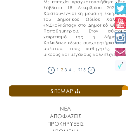
Με επιτυχία πραγματοποιήθηκε χθες,
Σάββατο 18 Δεκεμβρίου 2021, η
Χριστουγεννιάτικη μουσική εκδήλωση
του Δημοτικού Ωδείου Χαλκίδας
«Ν.Σκαλκώτας» στο Δημοτικό Θέατρο
Παπαδημητρίου. Στον σύντομο
χαιρετισμό της η Δήμαρχος
Χαλκιδέων έδωσε συγχαρητήρια στον
μαέστρο, τους καθηγητές, τους
μικρούς και μεγάλους καλλιτέχνες για
την προσπάθεια που καταβάλλουν
και δημιουργούν τόσο ωραίες
1
2
3
4
…
215
μελωδίες και στον Δ.Ο.Α.Π.ΠΕ.Χ που
στηρίζει το […]
SITEMAP
ΝΕΑ
ΑΠΟΦΑΣΕΙΣ
ΠΡΟΚΗΡΥΞΕΙΣ