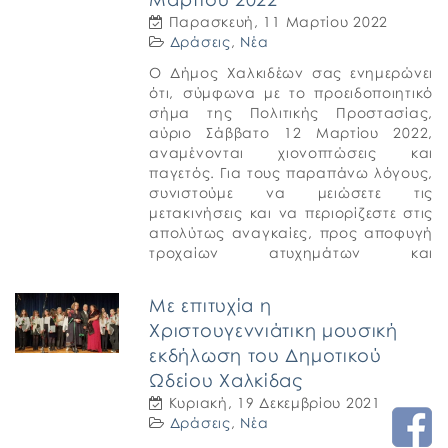
Παρασκευή, 11 Μαρτίου 2022
Δράσεις
,
Νέα
Ο Δήμος Χαλκιδέων σας ενημερώνει
ότι, σύμφωνα με το προειδοποιητικό
σήμα της Πολιτικής Προστασίας,
αύριο Σάββατο 12 Μαρτίου 2022,
αναμένονται χιονοπτώσεις και
παγετός. Για τους παραπάνω λόγους,
συνιστούμε να μειώσετε τις
μετακινήσεις και να περιορίζεστε στις
απολύτως αναγκαίες, προς αποφυγή
τροχαίων ατυχημάτων και
αποκλεισμών δρόμων. Υπενθυμίζουμε
ότι για περιπτώσεις έκτακτης
Με επιτυχία η
ανάγκης, παρακαλούνται οι πολίτες
Χριστουγεννιάτικη μουσική
να […]
εκδήλωση του Δημοτικού
Ωδείου Χαλκίδας
Κυριακή, 19 Δεκεμβρίου 2021
Δράσεις
,
Νέα