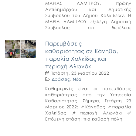
ΜΑΡΙΑΣ ΛΑΜΠΡΟΥ, πρώην
Αντιδημάρχου και Δημοτικής
Συμβούλου του Δήμου Χαλκιδέων. Η
ΜΑΡΙΑ ΛΑΜΠΡΟΥ εξελέγη Δημοτική
Σύμβουλος και διετέλεσε
Αντιδήμαρχος κατά τα έτη 1994-1998,
επί δημαρχίας Ιωάννη Σπανού και
Παρεμβάσεις
1999-2002 επί […]
καθαριότητας σε Κάνηθο,
παραλία Χαλκίδας και
περιοχή Αλωνάκι
Τετάρτη, 23 Μαρτίου 2022
Δράσεις
,
Νέα
Καθημερινές είναι οι παρεμβάσεις
καθαριότητας από την Υπηρεσία
Καθαριότητας. Σήμερα, Τετάρτη 23
Μαρτίου 2022: 📌Κάνηθος 📌παραλία
Χαλκίδας 📌περιοχή Αλωνάκι ✅
Επόμενη στάση: πιο καθαρή πόλη