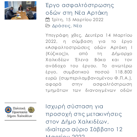
Έργο ασφαλτόστρωσης
οδών στη Νέα Αρτάκη
Τρίτη, 15 Μαρτίου 2022
Δράσεις
,
Νέα
Υπεγράφη χθες, Δευτέρα 14 Μαρτίου
2022, η σύμβαση για το έργο
«Ασφαλτοστρώσεις οδών Αρτάκη Ι
(Κύζικος)», από τη Δήμαρχο
Χαλκιδέων Έλενα Βάκα και τον
ανάδοχο του έργου. Το ανωτέρω
έργο, συμβατικού ποσού 118.800
ευρώ (συμπεριλαμβανομένου Φ.Π.Α.),
αφορά στην ασφαλτόστρωση
τμημάτων των διανοιγμένων οδών
στην περιοχή επέκτασης Νέας
Αρτάκης Ι και συγκεκριμένα, θα
Ισχυρή σύσταση για
ασφαλτοστρωθούν τμήματα της […]
προσοχή στις μετακινήσεις
στον Δήμο Χαλκιδέων,
ιδιαίτερα αύριο Σάββατο 12
Μαρτίου 2022