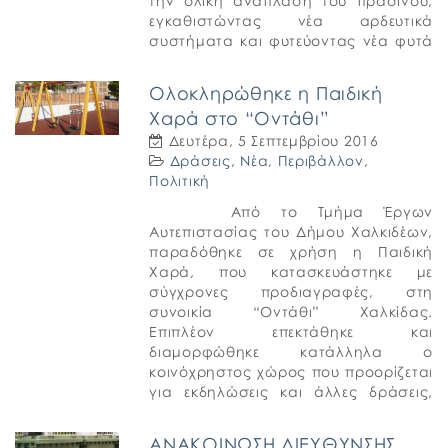
την ολική ανάπλαση του πρασίνου,
εγκαθιστώντας νέα αρδευτικά
συστήματα και φυτεύοντας νέα φυτά
και δέντρα. Επιπλέον, έγινε η
κατάλληλη διαμόρφωση και
Ολοκληρώθηκε η Παιδική
φυτεύτηκε γκαζόν.
Χαρά στο “Οντάθι”
Δευτέρα, 5 Σεπτεμβρίου 2016
Δράσεις
,
Νέα
,
Περιβάλλον
,
Πολιτική
Από το Τμήμα Έργων
Αυτεπιστασίας του Δήμου Χαλκιδέων,
παραδόθηκε σε χρήση η Παιδική
Χαρά, που κατασκευάστηκε με
σύγχρονες προδιαγραφές, στη
συνοικία “Οντάθι” Χαλκίδας.
Επιπλέον επεκτάθηκε και
διαμορφώθηκε κατάλληλα ο
κοινόχρηστος χώρος που προορίζεται
για εκδηλώσεις και άλλες δράσεις,
ενώ στη διάθεση των κατοίκων
τέθηκαν προς χρήση και οι γύρω
ΑΝΑΚΟΙΝΩΣΗ ΔΙΕΥΘΥΝΣΗΣ