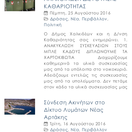
δρόμοι, που μέχρι πρότινος […]
ΚΑΘΑΡΙΟΤΗΤΑΣ
Πέμπτη, 25 Αυγούστου 2016
Δράσεις
,
Νέα
,
Περιβάλλον
,
Πολιτική
Ο Δήμος Χαλκιδέων και η Δ/νση
Καθαριότητας σας ενημερώνει. 1.
ΑΝΑΚΥΚΛΩΣΗ ΣΥΣΚΕΥΑΣΙΩΝ ΣΤΟΥΣ
ΜΠΛΕ ΚΑΔΟΥΣ ΔΙΠΛΩΝΟΥΜΕ ΤΑ
ΧΑΡΤΟΚΙΒΩΤΙΑ Διαχωρίζουμε
καθημερινά τα υλικά συσκευασίας
μας από τα υπόλοιπα στο νοικοκυριό.
Αδειάζουμε εντελώς τις συσκευασίες
μας από τα υπολείμματα. Δεν πετάμε
στον κάδο τα υλικά συσκευασίας μας
μέσα σε δεμένες σακούλες, τα
ρίχνουμε χύμα. Δεν πετάμε ποτέ […]
Σύνδεση Ακινήτων στο
Δίκτυο Λυμάτων Νέας
Αρτάκης
Τρίτη, 16 Αυγούστου 2016
Δράσεις
,
Νέα
,
Περιβάλλον