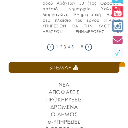
οδού Αβάντων 50 (1ος Όροφος –
παλαιό Δημαρχείο Χαλκίδας),
διοργανώνει Ενημερωτική Ημερίδα
στο πλαίσιο του έργου «ΠΑΡΟΧΗ
ΥΠΗΡΕΣΙΩΝ ΓΙΑ ΤΗΝ ΥΛΟΠΟΙΗΣΗ
ΔΡΑΣΕΩΝ ΕΝΗΜΕΡΩΣΗΣ ΚΑΙ
ΠΡΟΒΟΛΗΣ ΓΙΑ ΤΟ ΕΡΓΟ
“ΒΙΟΚΛΙΜΑΤΙΚΕΣ ΑΝΑΒΑΘΜΙΣΕΙΣ
1
2
3
4
5
…
8
ΔΗΜΟΣΙΩΝ ΑΝΟΙΚΤΩΝ ΧΩΡΩΝ
ΔΗΜΟΥ […]
SITEMAP
ΝΕΑ
ΑΠΟΦΑΣΕΙΣ
ΠΡΟΚΗΡΥΞΕΙΣ
ΔΡΩΜΕΝΑ
Ο ΔΗΜΟΣ
e-ΥΠΗΡΕΣΙΕΣ