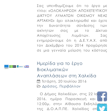
Σας υπενθυμίζουμε ότι το έργο με
τίτλο: «ΟΛΟΚΛΗΡΩΣΗ ΑΠΟΧΕΤΕΥΤΙΚΟΥ
ΔΙΚΤΥΟΥ ΛΥΜΑΤΩΝ ΟΙΚΙΣΜΟΥ ΝΕΑΣ
ΑΡΤΑΚΗΣ» έχει ολοκληρωθεί και έχετε
την δυνατότητα σύνδεσης των
ακίνητων σας με το Δίκτυο
Αποχέτευσης Λυμάτων. Σας
ενημερώνουμε ότι η Δ.Ε.Υ.Α.Χ. από
τον Δεκέμβριο του 2014 προχώρησε
σε μια γενναία μείωση του κόστους
σύνδεσης ακινήτου που αγγίζει το
ποσοστό του 40% (αναλόγως […]
Ημερίδα για το έργο
Βιοκλιματικών
Αναπλάσεων στη Χαλκίδα
Τετάρτη, 20 Ιουλίου 2016
Δράσεις
,
Περιβάλλον
Ο Δήμος Χαλκιδέων, στις 22 Ιουλίου
2016, ημέρα Παρασκευή και ώρα
12:00μ, στην Αίθουσα Εκδηλώσεων
της Δ.Ο.Α.Π.ΠΕ. Χαλκίδας επί της