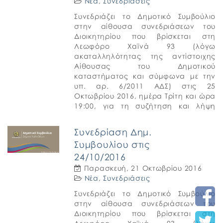
Νέα
,
Συνεδριάσεις
Συνεδριάζει το Δημοτικό Συμβούλιο
στην αίθουσα συνεδριάσεων του
Διοικητηρίου που βρίσκεται στη
Λεωφόρο Χαϊνά 93 (λόγω
ακαταλληλότητας της αντίστοιχης
Αίθουσας του Δημοτικού
καταστήματος και σύμφωνα με την
υπ. αρ. 6/2011 ΑΔΣ) στις 25
Οκτωβρίου 2016, ημέρα Τρίτη και ώρα
19:00, για τη συζήτηση και λήψη
αποφάσεων στα παρακάτω θέματα
της ημερήσιας διάταξης. ΓΕΝΙΚΑ
Συνεδρίαση Δημ.
ΘΕΜΑΤΑ 1. […]
Συμβουλίου στις
24/10/2016
Παρασκευή, 21 Οκτωβρίου 2016
Νέα
,
Συνεδριάσεις
Συνεδριάζει το Δημοτικό Συμβούλιο
στην αίθουσα συνεδριάσεων του
Διοικητηρίου που βρίσκεται στη