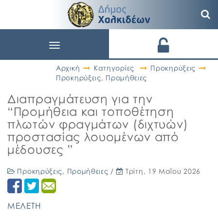
Toggle
navigation
Αρχική
Κατηγορίες
Προκηρύξεις
Προκηρύξεις
,
Προμήθειες
Διαπραγμάτευση για την
“Προμήθεια και τοποθέτηση
πλωτών φραγμάτων (διχτυών)
προστασίας λουομένων από
μέδουσες ”
Προκηρύξεις
,
Προμήθειες
/
Τρίτη, 19 Μαΐου 2026
ΜΕΛΕΤΗ