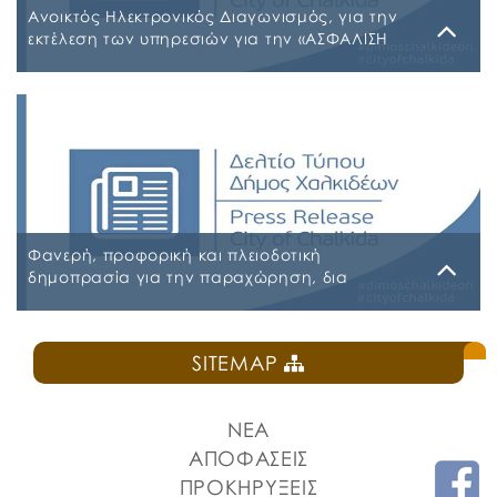
ΣΥΜΜΕΤΕΧΟΝΤΩΝ 6ΖΛΚΩΗΑ-ΠΩΗ
Ανοικτός Ηλεκτρονικός Διαγωνισμός, για την
εκτέλεση των υπηρεσιών για την «ΑΣΦΑΛΙΣΗ
ΤΩΝ ΟΧΗΜΑΤΩΝ – ΜΗΧΑΝΗΜΑΤΩΝ ΚΑΙ ΚΤΙΡΙΩΝ
ΤΟΥ ΔΗΜΟΥ ΧΑΛΚΙΔΕΩΝ»
Παρασκευή, 31 Ιουλίου 2026
Α.Δ.Ε. 776-2026 ΚΗΜΔΗΣ ΠΑΡΑΡΤΗΜΑ Α’ ΜΕΛΕΤΗ
ΑΣΦΑΛΕΙΕΣ 2026-2027 09-07-2026_signed
ΠΑΡΑΡΤΗΜΑ Α’ ΜΕΛΕΤΗ ΑΣΦΑΛΕΙΕΣ ΕΠΕΞΕΡΓΑΣΙΜΗ
2026-2027 09-07-2026 ΠΑΡΑΡΤΗΜΑ Β ΕΕΕΣ PDF_signed
ΠΕΡΙΛΗΨΗ ΔΙΑΚΗΡΥΞΗΣ ΑΣΦΑΛΕΙΕΣ_signed
Φανερή, προφορική και πλειοδοτική
δημοπρασία για την παραχώρηση, δια
εκμισθώσεως, του ιδιαίτερου δικαιώματος
χρήσης τμήματος κοινόχρηστου δημοτικού
Δευτέρα, 27 Ιουλίου 2026
χώρου στην Πλατεία Ελευθερίας
SITEMAP
ΠΡΟΚΗΡΥΞΗ ΚΑΝΤΙΝΑ ΠΛΑΤΕΙΑΣ ΕΛΕΥΘΕΡΙΑΣ
ΝΕΑ
ΑΠΟΦΑΣΕΙΣ
ΠΡΟΚΗΡΥΞΕΙΣ