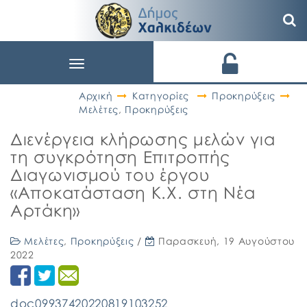
Toggle
navigation
Αρχική
Κατηγορίες
Προκηρύξεις
Μελέτες
,
Προκηρύξεις
Διενέργεια κλήρωσης μελών για
τη συγκρότηση Επιτροπής
Διαγωνισμού του έργου
«Αποκατάσταση Κ.Χ. στη Νέα
Αρτάκη»
Μελέτες
,
Προκηρύξεις
/
Παρασκευή, 19 Αυγούστου
2022
doc09937420220819103252