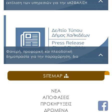
εκτέλεση των υπηρεσιών για την «ΑΣΦΑΛΙΣΗ
ΤΩΝ ΟΧΗΜΑΤΩΝ – ΜΗΧΑΝΗΜΑΤΩΝ ΚΑΙ ΚΤΙΡΙΩΝ
ΤΟΥ ΔΗΜΟΥ ΧΑΛΚΙΔΕΩΝ»
Παρασκευή, 31 Ιουλίου 2026
Α.Δ.Ε. 776-2026 ΚΗΜΔΗΣ ΠΑΡΑΡΤΗΜΑ Α’ ΜΕΛΕΤΗ
ΑΣΦΑΛΕΙΕΣ 2026-2027 09-07-2026_signed
ΠΑΡΑΡΤΗΜΑ Α’ ΜΕΛΕΤΗ ΑΣΦΑΛΕΙΕΣ ΕΠΕΞΕΡΓΑΣΙΜΗ
2026-2027 09-07-2026 ΠΑΡΑΡΤΗΜΑ Β ΕΕΕΣ PDF_signed
ΠΕΡΙΛΗΨΗ ΔΙΑΚΗΡΥΞΗΣ ΑΣΦΑΛΕΙΕΣ_signed
Φανερή, προφορική και πλειοδοτική
δημοπρασία για την παραχώρηση, δια
εκμισθώσεως, του ιδιαίτερου δικαιώματος
χρήσης τμήματος κοινόχρηστου δημοτικού
Δευτέρα, 27 Ιουλίου 2026
χώρου στην Πλατεία Ελευθερίας
SITEMAP
ΠΡΟΚΗΡΥΞΗ ΚΑΝΤΙΝΑ ΠΛΑΤΕΙΑΣ ΕΛΕΥΘΕΡΙΑΣ
ΝΕΑ
ΑΠΟΦΑΣΕΙΣ
ΠΡΟΚΗΡΥΞΕΙΣ
ΔΡΩΜΕΝΑ