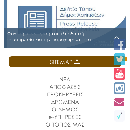
Α.Δ.Ε. 776-2026 ΚΗΜΔΗΣ ΠΑΡΑΡΤΗΜΑ Α’ ΜΕΛΕΤΗ
ΑΣΦΑΛΕΙΕΣ 2026-2027 09-07-2026_signed
ΠΑΡΑΡΤΗΜΑ Α’ ΜΕΛΕΤΗ ΑΣΦΑΛΕΙΕΣ ΕΠΕΞΕΡΓΑΣΙΜΗ
2026-2027 09-07-2026 ΠΑΡΑΡΤΗΜΑ Β ΕΕΕΣ PDF_signed
ΠΕΡΙΛΗΨΗ ΔΙΑΚΗΡΥΞΗΣ ΑΣΦΑΛΕΙΕΣ_signed
Φανερή, προφορική και πλειοδοτική
δημοπρασία για την παραχώρηση, δια
εκμισθώσεως, του ιδιαίτερου δικαιώματος
χρήσης τμήματος κοινόχρηστου δημοτικού
Δευτέρα, 27 Ιουλίου 2026
χώρου στην Πλατεία Ελευθερίας
SITEMAP
ΠΡΟΚΗΡΥΞΗ ΚΑΝΤΙΝΑ ΠΛΑΤΕΙΑΣ ΕΛΕΥΘΕΡΙΑΣ
ΝΕΑ
ΑΠΟΦΑΣΕΙΣ
ΠΡΟΚΗΡΥΞΕΙΣ
ΔΡΩΜΕΝΑ
Ο ΔΗΜΟΣ
e-ΥΠΗΡΕΣΙΕΣ
Ο ΤΟΠΟΣ ΜΑΣ