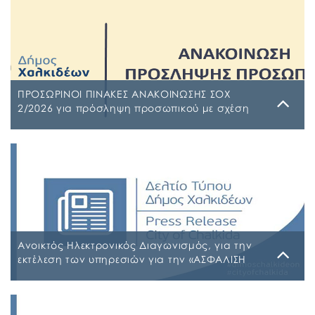
ΠΡΟΣΩΡΙΝΟΙ ΠΙΝΑΚΕΣ ΑΝΑΚΟΙΝΩΣΗΣ ΣΟΧ
2/2026 για πρόσληψη προσωπικού με σχέση
εργασίας ιδιωτικού δικαίου ορισμένου χρόνου
σε υπηρεσίες καθαρισμού σχολικών μονάδων
Τρίτη, 4 Αυγούστου 2026
έτους 2026-2027
ΠΙΝΑΚΑΣ ΑΠΟΡΡΙΠΤΕΩΝ Ψ7ΨΦΩΗΑ-Ο9Π ΠΡΟΣΩΡΙΝΟΣ
ΠΙΝΑΚΑΣ ΚΑΤΑΤΑΞΗΣ ΣΥΜΜΕΤΕΧΟΝΤΩΝ 1 ΡΗΒΖΩΗΑ-
Ρ5Τ-1 ΠΡΟΣΩΡΙΝΟΣ ΠΙΝΑΚΑΣ ΜΕΡΙΚΗΣ ΑΠΑΣΧΟΛΗΣΗΣ
ΨΔΑΚΩΗΑ-ΑΟ3 ΠΡΟΣΩΡΙΝΟΣ ΠΙΝΑΚΑΣ ΠΛΗΡΟΥΣ
ΑΠΑΣΧΟΛΗΣΗΣ ΨΦΑ4ΩΗΑ-ΦΣΒ ΠΡΟΣΩΡΙΝΟΣ ΠΙΝΑΚΑΣ
ΣΥΜΜΕΤΕΧΟΝΤΩΝ 6ΖΛΚΩΗΑ-ΠΩΗ
Ανοικτός Ηλεκτρονικός Διαγωνισμός, για την
εκτέλεση των υπηρεσιών για την «ΑΣΦΑΛΙΣΗ
ΤΩΝ ΟΧΗΜΑΤΩΝ – ΜΗΧΑΝΗΜΑΤΩΝ ΚΑΙ ΚΤΙΡΙΩΝ
ΤΟΥ ΔΗΜΟΥ ΧΑΛΚΙΔΕΩΝ»
Παρασκευή, 31 Ιουλίου 2026