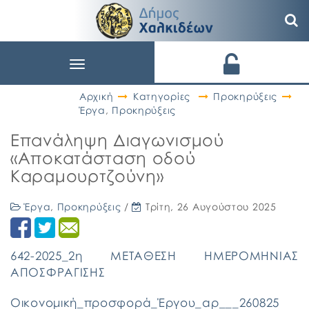
Toggle
navigation
Αρχική
Κατηγορίες
Προκηρύξεις
Έργα
,
Προκηρύξεις
Επανάληψη Διαγωνισμού
«Αποκατάσταση οδού
Καραμουρτζούνη»
Έργα
,
Προκηρύξεις
/
Τρίτη, 26 Αυγούστου 2025
642-2025_2η ΜΕΤΑΘΕΣΗ ΗΜΕΡΟΜΗΝΙΑΣ
ΑΠΟΣΦΡΑΓΙΣΗΣ
Οικονομική_προσφορά_Έργου_αρ___260825