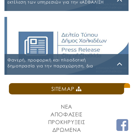
εκτέλεση των υπηρεσιών για την «ΑΣΦΑΛΙΣΗ
ΤΩΝ ΟΧΗΜΑΤΩΝ – ΜΗΧΑΝΗΜΑΤΩΝ ΚΑΙ ΚΤΙΡΙΩΝ
ΤΟΥ ΔΗΜΟΥ ΧΑΛΚΙΔΕΩΝ»
Παρασκευή, 31 Ιουλίου 2026
Α.Δ.Ε. 776-2026 ΚΗΜΔΗΣ ΠΑΡΑΡΤΗΜΑ Α’ ΜΕΛΕΤΗ
ΑΣΦΑΛΕΙΕΣ 2026-2027 09-07-2026_signed
ΠΑΡΑΡΤΗΜΑ Α’ ΜΕΛΕΤΗ ΑΣΦΑΛΕΙΕΣ ΕΠΕΞΕΡΓΑΣΙΜΗ
2026-2027 09-07-2026 ΠΑΡΑΡΤΗΜΑ Β ΕΕΕΣ PDF_signed
ΠΕΡΙΛΗΨΗ ΔΙΑΚΗΡΥΞΗΣ ΑΣΦΑΛΕΙΕΣ_signed
Φανερή, προφορική και πλειοδοτική
δημοπρασία για την παραχώρηση, δια
εκμισθώσεως, του ιδιαίτερου δικαιώματος
χρήσης τμήματος κοινόχρηστου δημοτικού
Δευτέρα, 27 Ιουλίου 2026
χώρου στην Πλατεία Ελευθερίας
SITEMAP
ΠΡΟΚΗΡΥΞΗ ΚΑΝΤΙΝΑ ΠΛΑΤΕΙΑΣ ΕΛΕΥΘΕΡΙΑΣ
ΝΕΑ
ΑΠΟΦΑΣΕΙΣ
ΠΡΟΚΗΡΥΞΕΙΣ
ΔΡΩΜΕΝΑ