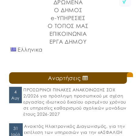
ΔΡΩΜΕΝΑ
⚓️Η επίσημη έναρξη πραγματοποιήθηκε με την
Ο ΔΗΜΟΣ
καθιερωμένη […]
e-ΥΠΗΡΕΣΙΕΣ
Ο ΤΟΠΟΣ ΜΑΣ
ΕΠΙΚΟΙΝΩΝΙΑ
ΕΡΓΑ ΔΗΜΟΥ
Ελληνικα
Αναρτήσεις
ΠΡΟΣΩΡΙΝΟΙ ΠΙΝΑΚΕΣ ΑΝΑΚΟΙΝΩΣΗΣ ΣΟΧ
4
2/2026 για πρόσληψη προσωπικού με σχέση
Αυγ
εργασίας ιδιωτικού δικαίου ορισμένου χρόνου
σε υπηρεσίες καθαρισμού σχολικών μονάδων
έτους 2026-2027
Ανοικτός Ηλεκτρονικός Διαγωνισμός, για την
31
εκτέλεση των υπηρεσιών για την «ΑΣΦΑΛΙΣΗ
Ιούλ