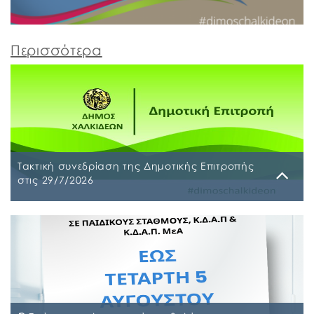
Περισσότερα
Τακτική συνεδρίαση της Δημοτικής Επιτροπής
στις 29/7/2026
Παρασκευή, 24 Ιουλίου 2026
Τακτική συνεδρίαση της Δημοτικής Επιτροπής θα
διεξαχθεί στο Δημοτικό Κατάστημα επί των οδών
Ληλαντίων και Μεγασθένους 34, την Τετάρτη 29
Ιουλίου 2026 και ώρα 10:00 π.μ., για συζήτηση και
λήψη απόφασης στα παρακάτω θέματα της
ημερήσιας διάταξης, σύμφωνα με: α) το άρθρο 77