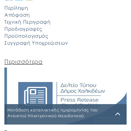
Περίληψη
Απόφαση
Τεχνική Περιγραφή
Προδιαγραφές
Προϋπολογισμός
Συγγραφή Υποχρεώσεων
Περισσότερα
Μετάθεση καταληκτικής ημερομηνίας του
Ανοικτού Ηλεκτρονικού Μειοδοτικού
Διαγωνισμού, (άνω των ορίων) για τις
«Εργασίες Συντήρησης Πρασίνου» για ένα έτος
Πέμπτη, 2 Ιουλίου 2026