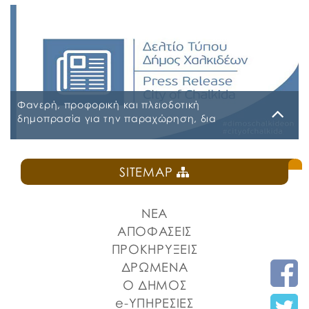
Α.Δ.Ε. 776-2026 ΚΗΜΔΗΣ ΠΑΡΑΡΤΗΜΑ Α’ ΜΕΛΕΤΗ
ΑΣΦΑΛΕΙΕΣ 2026-2027 09-07-2026_signed
ΠΑΡΑΡΤΗΜΑ Α’ ΜΕΛΕΤΗ ΑΣΦΑΛΕΙΕΣ ΕΠΕΞΕΡΓΑΣΙΜΗ
2026-2027 09-07-2026 ΠΑΡΑΡΤΗΜΑ Β ΕΕΕΣ PDF_signed
ΠΕΡΙΛΗΨΗ ΔΙΑΚΗΡΥΞΗΣ ΑΣΦΑΛΕΙΕΣ_signed
Φανερή, προφορική και πλειοδοτική
δημοπρασία για την παραχώρηση, δια
εκμισθώσεως, του ιδιαίτερου δικαιώματος
χρήσης τμήματος κοινόχρηστου δημοτικού
Δευτέρα, 27 Ιουλίου 2026
χώρου στην Πλατεία Ελευθερίας
SITEMAP
ΠΡΟΚΗΡΥΞΗ ΚΑΝΤΙΝΑ ΠΛΑΤΕΙΑΣ ΕΛΕΥΘΕΡΙΑΣ
ΝΕΑ
ΑΠΟΦΑΣΕΙΣ
ΠΡΟΚΗΡΥΞΕΙΣ
ΔΡΩΜΕΝΑ
Ο ΔΗΜΟΣ
e-ΥΠΗΡΕΣΙΕΣ