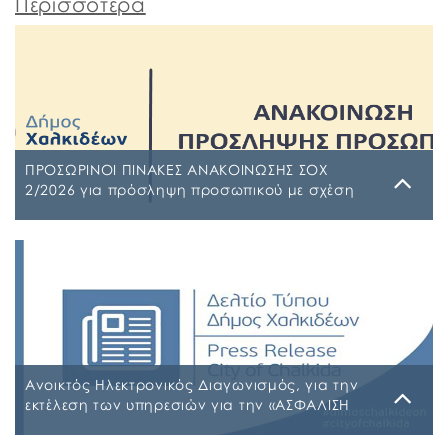
Περισσότερα
ΠΡΟΣΩΡΙΝΟΙ ΠΙΝΑΚΕΣ ΑΝΑΚΟΙΝΩΣΗΣ ΣΟΧ
2/2026 για πρόσληψη προσωπικού με σχέση
εργασίας ιδιωτικού δικαίου ορισμένου χρόνου
σε υπηρεσίες καθαρισμού σχολικών μονάδων
Τρίτη, 4 Αυγούστου 2026
έτους 2026-2027
ΠΙΝΑΚΑΣ ΑΠΟΡΡΙΠΤΕΩΝ Ψ7ΨΦΩΗΑ-Ο9Π ΠΡΟΣΩΡΙΝΟΣ
ΠΙΝΑΚΑΣ ΚΑΤΑΤΑΞΗΣ ΣΥΜΜΕΤΕΧΟΝΤΩΝ 1 ΡΗΒΖΩΗΑ-
Ρ5Τ-1 ΠΡΟΣΩΡΙΝΟΣ ΠΙΝΑΚΑΣ ΜΕΡΙΚΗΣ ΑΠΑΣΧΟΛΗΣΗΣ
ΨΔΑΚΩΗΑ-ΑΟ3 ΠΡΟΣΩΡΙΝΟΣ ΠΙΝΑΚΑΣ ΠΛΗΡΟΥΣ
ΑΠΑΣΧΟΛΗΣΗΣ ΨΦΑ4ΩΗΑ-ΦΣΒ ΠΡΟΣΩΡΙΝΟΣ ΠΙΝΑΚΑΣ
ΣΥΜΜΕΤΕΧΟΝΤΩΝ 6ΖΛΚΩΗΑ-ΠΩΗ
Ανοικτός Ηλεκτρονικός Διαγωνισμός, για την
εκτέλεση των υπηρεσιών για την «ΑΣΦΑΛΙΣΗ
ΤΩΝ ΟΧΗΜΑΤΩΝ – ΜΗΧΑΝΗΜΑΤΩΝ ΚΑΙ ΚΤΙΡΙΩΝ
ΤΟΥ ΔΗΜΟΥ ΧΑΛΚΙΔΕΩΝ»
Παρασκευή, 31 Ιουλίου 2026