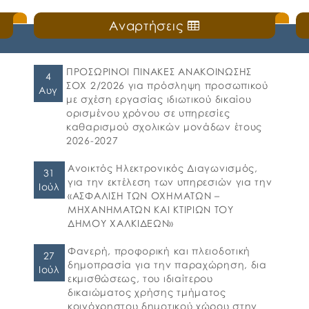
Αναρτήσεις
ς
Τακτική συνεδρίαση της Δημοτικής Επιτροπής
θα διεξαχθεί στο Δημοτικό Κατάστημα επί
των οδών Ληλαντίων και Μεγασθένους 34, τη
Δευτέρα 20 Ιουλίου 2026 και ώρα 13:00 μ.μ.,
ΠΡΟΣΩΡΙΝΟΙ ΠΙΝΑΚΕΣ ΑΝΑΚΟΙΝΩΣΗΣ
4
για συζήτηση και λήψη απόφασης στα
ΣΟΧ 2/2026 για πρόσληψη προσωπικού
Αυγ
παρακάτω θέματα της ημερήσιας διάταξης,
με σχέση εργασίας ιδιωτικού δικαίου
σύμφωνα με: α) το άρθρο 77 του Ν.
ορισμένου χρόνου σε υπηρεσίες
4555/2018 που αντικατέστησε το άρθρο 75
καθαρισμού σχολικών μονάδων έτους
του Ν.3852/2010, β) το […]
2026-2027
Ανοικτός Ηλεκτρονικός Διαγωνισμός,
31
για την εκτέλεση των υπηρεσιών για την
Ιούλ
«ΑΣΦΑΛΙΣΗ ΤΩΝ ΟΧΗΜΑΤΩΝ –
ΜΗΧΑΝΗΜΑΤΩΝ ΚΑΙ ΚΤΙΡΙΩΝ ΤΟΥ
ΔΗΜΟΥ ΧΑΛΚΙΔΕΩΝ»
Φανερή, προφορική και πλειοδοτική
27
δημοπρασία για την παραχώρηση, δια
Ιούλ
εκμισθώσεως, του ιδιαίτερου
δικαιώματος χρήσης τμήματος
κοινόχρηστου δημοτικού χώρου στην