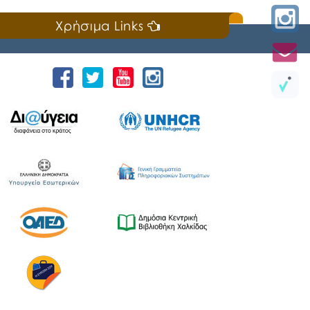
Χρήσιμα Links
Ειδική συνεδρίαση του Δημοτικού Συμβουλίου
του Δήμου Χαλκιδέων πραγματοποιήθηκε
χθες, Δευτέρα 6 Ιουλίου 2026, κατά την οποία
εκλέχτηκαν με φανερή ψηφοφορία τα μέλη
του Προεδρείου του Δημοτικού Συμβουλίου
και με μυστική ψηφοφορία τα μέλη της
Δημοτικής Επιτροπής του Δήμου Χαλκιδέων.
👉🏼Μετά την φανερή ψηφοφορία, η σύνθεση
του Προεδρείου, έχει ως εξής: Πρόεδρος:
Δήμητρα Σακελλαράκη Αντιπρόεδρος: […]