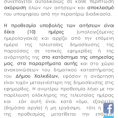
συνεπάγεται αυτοδικαίως σε κάθε περίπτωση
ακύρωση
όλων των αιτήσεων και
αποκλεισμό
του υποψηφίου από την περαιτέρω διαδικασία.
Η προθεσμία υποβολής των αιτήσεων είναι
δέκα (10) ημέρες
(υπολογιζόμενες
ημερολογιακά) και αρχίζει από την επόμενη
ημέρα της τελευταίας δημοσίευσης της
παρούσας σε τοπικές εφημερίδες ή της
ανάρτησής της
στο κατάστημα της υπηρεσίας
μας
,
στα παραρτήματα αυτής
και στο χώρο
ανακοινώσεων του δημοτικού καταστήματος
του
Δήμου Χαλκιδέων,
εφόσον η ανάρτηση
είναι τυχόν μεταγενέστερη της δημοσίευσης στις
εφημερίδες. Η ανωτέρω προθεσμία λήγει με την
παρέλευση ολόκληρης της τελευταίας ημέρας
και εάν αυτή είναι, κατά νόμο, εξαιρετέα
(δημόσια αργία) ή μη εργάσιμη, τότε η λήξη
της προθεσμίας μετατίθεται την επόμενη