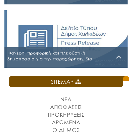
ΤΩΝ ΟΧΗΜΑΤΩΝ – ΜΗΧΑΝΗΜΑΤΩΝ ΚΑΙ ΚΤΙΡΙΩΝ
ΤΟΥ ΔΗΜΟΥ ΧΑΛΚΙΔΕΩΝ»
Παρασκευή, 31 Ιουλίου 2026
Α.Δ.Ε. 776-2026 ΚΗΜΔΗΣ ΠΑΡΑΡΤΗΜΑ Α’ ΜΕΛΕΤΗ
ΑΣΦΑΛΕΙΕΣ 2026-2027 09-07-2026_signed
ΠΑΡΑΡΤΗΜΑ Α’ ΜΕΛΕΤΗ ΑΣΦΑΛΕΙΕΣ ΕΠΕΞΕΡΓΑΣΙΜΗ
2026-2027 09-07-2026 ΠΑΡΑΡΤΗΜΑ Β ΕΕΕΣ PDF_signed
ΠΕΡΙΛΗΨΗ ΔΙΑΚΗΡΥΞΗΣ ΑΣΦΑΛΕΙΕΣ_signed
Φανερή, προφορική και πλειοδοτική
δημοπρασία για την παραχώρηση, δια
εκμισθώσεως, του ιδιαίτερου δικαιώματος
χρήσης τμήματος κοινόχρηστου δημοτικού
Δευτέρα, 27 Ιουλίου 2026
χώρου στην Πλατεία Ελευθερίας
SITEMAP
ΠΡΟΚΗΡΥΞΗ ΚΑΝΤΙΝΑ ΠΛΑΤΕΙΑΣ ΕΛΕΥΘΕΡΙΑΣ
ΝΕΑ
ΑΠΟΦΑΣΕΙΣ
ΠΡΟΚΗΡΥΞΕΙΣ
ΔΡΩΜΕΝΑ
Ο ΔΗΜΟΣ