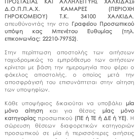
ΠΡΟΣΤΑΣΙΑΣ ΚΑΙ ΑΛΛΗΛΕΓΓΥΗΣ ΧΑΛΚΙΔΑΣ»
Δ.Ο.Π.Π.Α.Χ. ΚΑΜΑΡΕΣ (ΠΕΡΙΟΧΗ
ΓΗΡΟΚΟΜΕΙΟΥ) Τ.Κ. 34100 ΧΑΛΚΙΔΑ
,
απευθύνοντάς την στο
Γραφείου Προσωπικού
υπόψη κας Μπενέτου Ευθυμίας (τηλ.
επικοινωνίας: 22210-79752)
.
Στην περίπτωση αποστολής των αιτήσεων
ταχυδρομικώς το εμπρόθεσμο των αιτήσεων
κρίνεται με βάση την ημερομηνία που φέρει ο
φάκελος αποστολής, ο οποίος μετά την
αποσφράγισή του επισυνάπτεται στην αίτηση
των υποψηφίων.
Κάθε υποψήφιος δικαιούται να υποβάλει
μία
μόνο αίτηση
και για θέσεις
μίας μόνο
κατηγορίας
προσωπικού
(
ΠΕ ή ΤΕ ή
ΔΕ ή ΥΕ)
. Η
σώρευση θέσεων διαφορετικών κατηγοριών
προσωπικού σε μία ή περισσότερες αιτήσεις