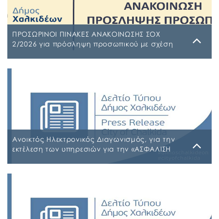
ΠΡΟΣΩΡΙΝΟΙ ΠΙΝΑΚΕΣ ΑΝΑΚΟΙΝΩΣΗΣ ΣΟΧ
2/2026 για πρόσληψη προσωπικού με σχέση
εργασίας ιδιωτικού δικαίου ορισμένου χρόνου
σε υπηρεσίες καθαρισμού σχολικών μονάδων
Τρίτη, 4 Αυγούστου 2026
έτους 2026-2027
ΠΙΝΑΚΑΣ ΑΠΟΡΡΙΠΤΕΩΝ Ψ7ΨΦΩΗΑ-Ο9Π ΠΡΟΣΩΡΙΝΟΣ
ΠΙΝΑΚΑΣ ΚΑΤΑΤΑΞΗΣ ΣΥΜΜΕΤΕΧΟΝΤΩΝ 1 ΡΗΒΖΩΗΑ-
Ρ5Τ-1 ΠΡΟΣΩΡΙΝΟΣ ΠΙΝΑΚΑΣ ΜΕΡΙΚΗΣ ΑΠΑΣΧΟΛΗΣΗΣ
ΨΔΑΚΩΗΑ-ΑΟ3 ΠΡΟΣΩΡΙΝΟΣ ΠΙΝΑΚΑΣ ΠΛΗΡΟΥΣ
ΑΠΑΣΧΟΛΗΣΗΣ ΨΦΑ4ΩΗΑ-ΦΣΒ ΠΡΟΣΩΡΙΝΟΣ ΠΙΝΑΚΑΣ
ΣΥΜΜΕΤΕΧΟΝΤΩΝ 6ΖΛΚΩΗΑ-ΠΩΗ
Ανοικτός Ηλεκτρονικός Διαγωνισμός, για την
εκτέλεση των υπηρεσιών για την «ΑΣΦΑΛΙΣΗ
ΤΩΝ ΟΧΗΜΑΤΩΝ – ΜΗΧΑΝΗΜΑΤΩΝ ΚΑΙ ΚΤΙΡΙΩΝ
ΤΟΥ ΔΗΜΟΥ ΧΑΛΚΙΔΕΩΝ»
Παρασκευή, 31 Ιουλίου 2026
Α.Δ.Ε. 776-2026 ΚΗΜΔΗΣ ΠΑΡΑΡΤΗΜΑ Α’ ΜΕΛΕΤΗ
ΑΣΦΑΛΕΙΕΣ 2026-2027 09-07-2026_signed
ΠΑΡΑΡΤΗΜΑ Α’ ΜΕΛΕΤΗ ΑΣΦΑΛΕΙΕΣ ΕΠΕΞΕΡΓΑΣΙΜΗ
2026-2027 09-07-2026 ΠΑΡΑΡΤΗΜΑ Β ΕΕΕΣ PDF_signed