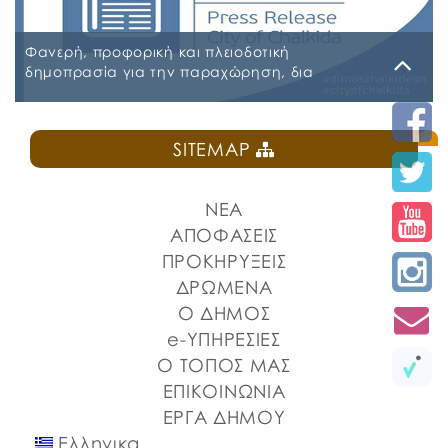
ΠΕΡΙΛΗΨΗ ΔΙΑΚΗΡΥΞΗΣ ΑΣΦΑΛΕΙΕΣ_signed
Φανερή, προφορική και πλειοδοτική
δημοπρασία για την παραχώρηση, δια
εκμισθώσεως, του ιδιαίτερου δικαιώματος
χρήσης τμήματος κοινόχρηστου δημοτικού
Δευτέρα, 27 Ιουλίου 2026
χώρου στην Πλατεία Ελευθερίας
SITEMAP
ΠΡΟΚΗΡΥΞΗ ΚΑΝΤΙΝΑ ΠΛΑΤΕΙΑΣ ΕΛΕΥΘΕΡΙΑΣ
ΝΕΑ
ΑΠΟΦΑΣΕΙΣ
ΠΡΟΚΗΡΥΞΕΙΣ
ΔΡΩΜΕΝΑ
Ο ΔΗΜΟΣ
e-ΥΠΗΡΕΣΙΕΣ
Ο ΤΟΠΟΣ ΜΑΣ
ΕΠΙΚΟΙΝΩΝΙΑ
ΕΡΓΑ ΔΗΜΟΥ
Ελληνικα