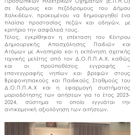
Προσωπικών Ηλεκτρικών Οχημάτων (Ε.Π.Η.Ο)
σε δρόμους και πεζόδρομους του Δήμου
Χαλκιδέων, προκειμένου να δημιουργηθεί ένα
πλαίσιο προστασίας πεζών και οδηγών, με
κριτήριο την ασφάλειά τους.
Τέλος, εγκρίθηκαν η επέκταση του Κέντρου
Δημιουργικής Απασχόλησης Παιδιών και
Ατόμων με Αναπηρία και η εκπόνηση σχετικής
τεχνικής μελέτης από τον Δ.Ο.Π.Π.Α.Χ, καθώς
και οι προϋποθέσεις εγγραφής –
επανεγγραφής νηπίων και βρεφών στους
Βρεφονηπιακούς και Παιδικούς Σταθμούς του
Δ.Ο.Π.Π.Α.Χ και η εφαρμογή συστήματος
μοριοδότησης των αιτήσεων για το έτος 2023-
2024, σύστημα το οποίο εγγυάται την
αντικειμενική αξιολόγηση των αιτήσεων.