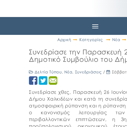
Toggle
navigation
Αρχική
Κατηγορίες
Νέα
Συνεδρίασε την Παρασκευή 26
Δημοτικό Συμβούλιο του Δή
Δελτία Τύπου
,
Νέα
,
Συνεδριάσεις
/
Σάββατ
Συνεδρίασε χθες, Παρασκευή 26 Ιουνίο
Δήμου Χαλκιδέων και κατά τη συνεδρί
ατμοσφαιρική ρύπανση και η ρύπανση 
ο κανονισμός λειτουργίας των
περιβαλλοντικών επιπτώσεων, η
προϋπολογισμού οικονομικού έτο