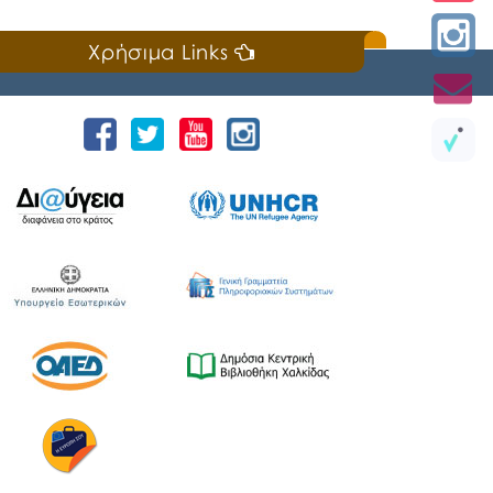
Κυριακή, 19 Ιουλίου 2026
Χρήσιμα Links
📣Για 3η συνεχή χρονιά «άνοιξε πανιά» η
Ναυτική Εβδομάδα Χαλκίδας χθες, Σάββατο
18 Ιουλίου 2026, που διοργανώνουν ο Δήμος
Χαλκιδέων και η Ιερά Μητρόπολη Χαλκίδος,
Ιστιαίας και Βορείων Σποράδων, με την
υποστήριξη της Περιφέρειας Στερεάς
Ελλάδας και του Ο.Π.Α.ΣΤ.Ε, του Οργανισμού
Λιμένων Ν. Εύβοιας και του Επιμελητηρίου
Εύβοιας. ⚓️Η επίσημη έναρξη
πραγματοποιήθηκε με την καθιερωμένη […]