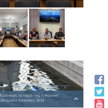
⛵️Ξεκίνησε το ταξίδι της η Ναυτική
Εβδομάδα Χαλκίδας 2026