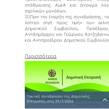
στάθμευσης ΑμεΑ και άνοιγμα λογ
σχολικών μονάδων.
👉🏼Πριν την έναρξη της συνεδρίασης, 
λεπτού σιγή προς τιμήν των εκλ
Δημοτικού Συμβούλου, Προέδρο
Αντιδημάρχου και Γεώργιου Χατζηδιον
και Αντιπροέδρου Δημοτικού Συμβουλίο
Περισσότερα
Τακτική συνεδρίαση της Δημοτικής
Επιτροπής στις 29/7/2026