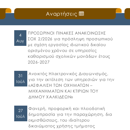
ΜΕΑ του Δήμου Χαλκιδέων
Δευτέρα, 20 Ιουλίου 2026
Αναρτήσεις
ς
🛎️Ο Δήμος Χαλκιδέων ενημερώνει τους γονείς
και τους κηδεμόνες ότι, ξεκίνησε η
ηλεκτρονική υποβολή αιτήσεων για τη
συμμετοχή στο πρόγραμμα «Προώθηση και
ΠΡΟΣΩΡΙΝΟΙ ΠΙΝΑΚΕΣ ΑΝΑΚΟΙΝΩΣΗΣ
4
υποστήριξη παιδιών για την ένταξή τους
ΣΟΧ 2/2026 για πρόσληψη προσωπικού
Αυγ
στην προσχολική εκπαίδευση καθώς και για
με σχέση εργασίας ιδιωτικού δικαίου
τη πρόσβαση παιδιών σχολικής ηλικίας,
ορισμένου χρόνου σε υπηρεσίες
εφήβων και ατόμων με αναπηρία, σε
καθαρισμού σχολικών μονάδων έτους
υπηρεσίες δημιουργικής απασχόλησης» για
2026-2027
το σχολικό έτος 2026-2027. 👉Οι αιτήσεις […]
Ανοικτός Ηλεκτρονικός Διαγωνισμός,
31
για την εκτέλεση των υπηρεσιών για την
Ιούλ
«ΑΣΦΑΛΙΣΗ ΤΩΝ ΟΧΗΜΑΤΩΝ –
ΜΗΧΑΝΗΜΑΤΩΝ ΚΑΙ ΚΤΙΡΙΩΝ ΤΟΥ
ΔΗΜΟΥ ΧΑΛΚΙΔΕΩΝ»
Φανερή, προφορική και πλειοδοτική
27
δημοπρασία για την παραχώρηση, δια
Ιούλ
εκμισθώσεως, του ιδιαίτερου
δικαιώματος χρήσης τμήματος