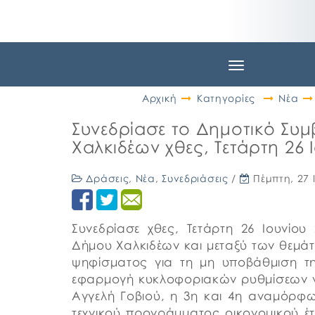
Toggle
navigation
Αρχική
Κατηγορίες
Νέα
Συνεδρίασε το Δημοτικό Συ
Χαλκιδέων χθες, Τετάρτη 26 
Δράσεις
,
Νέα
,
Συνεδριάσεις
/
Πέμπτη, 27 
Συνεδρίασε χθες, Τετάρτη 26 Ιουνίου
Δήμου Χαλκιδέων και μεταξύ των θεμάτ
ψηφίσματος για τη μη υποβάθμιση τη
εφαρμογή κυκλοφοριακών ρυθμίσεων γ
Αγγελή Γοβιού, η 3η και 4η αναμόρφ
τεχνικού προγράμματος οικονομικού έτο