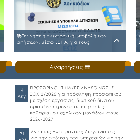
📚Ξεκίνησε η ηλεκτρονική υποβολή των
αιτήσεων, μέσω ΕΣΠΑ, για τους
Παιδικούς Σταθμούς, τα ΚΔΑΠ και ΚΔΑΠ-
ΜΕΑ του Δήμου Χαλκιδέων
Δευτέρα, 20 Ιουλίου 2026
Αναρτήσεις
ς
🛎️Ο Δήμος Χαλκιδέων ενημερώνει τους γονείς
και τους κηδεμόνες ότι, ξεκίνησε η
ηλεκτρονική υποβολή αιτήσεων για τη
συμμετοχή στο πρόγραμμα «Προώθηση και
ΠΡΟΣΩΡΙΝΟΙ ΠΙΝΑΚΕΣ ΑΝΑΚΟΙΝΩΣΗΣ
4
υποστήριξη παιδιών για την ένταξή τους
ΣΟΧ 2/2026 για πρόσληψη προσωπικού
Αυγ
στην προσχολική εκπαίδευση καθώς και για
με σχέση εργασίας ιδιωτικού δικαίου
τη πρόσβαση παιδιών σχολικής ηλικίας,
ορισμένου χρόνου σε υπηρεσίες
εφήβων και ατόμων με αναπηρία, σε
καθαρισμού σχολικών μονάδων έτους
υπηρεσίες δημιουργικής απασχόλησης» για
2026-2027
το σχολικό έτος 2026-2027. 👉Οι αιτήσεις […]
Ανοικτός Ηλεκτρονικός Διαγωνισμός,
31
για την εκτέλεση των υπηρεσιών για την
Ιούλ