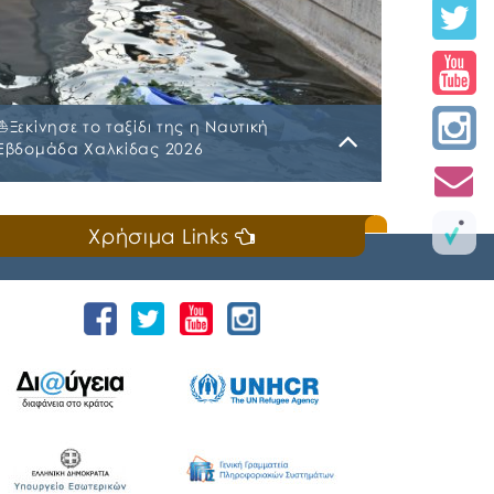
⛵️Ξεκίνησε το ταξίδι της η Ναυτική
Εβδομάδα Χαλκίδας 2026
Κυριακή, 19 Ιουλίου 2026
Χρήσιμα Links
📣Για 3η συνεχή χρονιά «άνοιξε πανιά» η
Ναυτική Εβδομάδα Χαλκίδας χθες, Σάββατο
18 Ιουλίου 2026, που διοργανώνουν ο Δήμος
Χαλκιδέων και η Ιερά Μητρόπολη Χαλκίδος,
Ιστιαίας και Βορείων Σποράδων, με την
υποστήριξη της Περιφέρειας Στερεάς
Ελλάδας και του Ο.Π.Α.ΣΤ.Ε, του Οργανισμού
Λιμένων Ν. Εύβοιας και του Επιμελητηρίου
Εύβοιας. ⚓️Η επίσημη έναρξη
πραγματοποιήθηκε με την καθιερωμένη […]