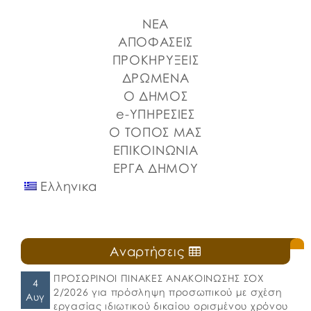
που διοργανώνουν ο Δήμος Χαλκιδέων και η Ιερά
ΝΕΑ
Μητρόπολη Χαλκίδος, Ιστιαίας και Βορείων
Σποράδων, με την υποστήριξη της Περιφέρειας
ΑΠΟΦΑΣΕΙΣ
Στερεάς Ελλάδας και του Ο.Π.Α.ΣΤ.Ε, του Οργανισμού
ΠΡΟΚΗΡΥΞΕΙΣ
Λιμένων Ν. Εύβοιας και του Επιμελητηρίου Εύβοιας.
ΔΡΩΜΕΝΑ
⚓️Η επίσημη έναρξη πραγματοποιήθηκε με την
Ο ΔΗΜΟΣ
καθιερωμένη […]
e-ΥΠΗΡΕΣΙΕΣ
Ο ΤΟΠΟΣ ΜΑΣ
ΕΠΙΚΟΙΝΩΝΙΑ
ΕΡΓΑ ΔΗΜΟΥ
Ελληνικα
Αναρτήσεις
ΠΡΟΣΩΡΙΝΟΙ ΠΙΝΑΚΕΣ ΑΝΑΚΟΙΝΩΣΗΣ ΣΟΧ
4
2/2026 για πρόσληψη προσωπικού με σχέση
Αυγ
εργασίας ιδιωτικού δικαίου ορισμένου χρόνου