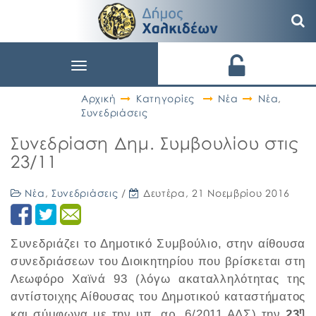
Toggle
navigation
Αρχική
Κατηγορίες
Νέα
Νέα
,
Συνεδριάσεις
Συνεδρίαση Δημ. Συμβουλίου στις
23/11
Νέα
,
Συνεδριάσεις
/
Δευτέρα, 21 Νοεμβρίου 2016
Συνεδριάζει το Δημοτικό Συμβούλιο, στην αίθουσα
συνεδριάσεων του Διοικητηρίου που βρίσκεται στη
Λεωφόρο Χαϊνά 93 (λόγω ακαταλληλότητας της
αντίστοιχης Αίθουσας του Δημοτικού καταστήματος
η
και σύμφωνα με την υπ. αρ. 6/2011 ΑΔΣ) την
23