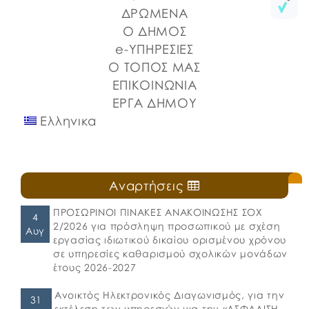
Λιμένων Ν. Εύβοιας και του Επιμελητηρίου Εύβοιας.
ΔΡΩΜΕΝΑ
⚓️Η επίσημη έναρξη πραγματοποιήθηκε με την
Ο ΔΗΜΟΣ
καθιερωμένη […]
e-ΥΠΗΡΕΣΙΕΣ
Ο ΤΟΠΟΣ ΜΑΣ
ΕΠΙΚΟΙΝΩΝΙΑ
ΕΡΓΑ ΔΗΜΟΥ
Ελληνικα
Αναρτήσεις
ΠΡΟΣΩΡΙΝΟΙ ΠΙΝΑΚΕΣ ΑΝΑΚΟΙΝΩΣΗΣ ΣΟΧ
4
2/2026 για πρόσληψη προσωπικού με σχέση
Αυγ
εργασίας ιδιωτικού δικαίου ορισμένου χρόνου
σε υπηρεσίες καθαρισμού σχολικών μονάδων
έτους 2026-2027
Ανοικτός Ηλεκτρονικός Διαγωνισμός, για την
31
εκτέλεση των υπηρεσιών για την «ΑΣΦΑΛΙΣΗ