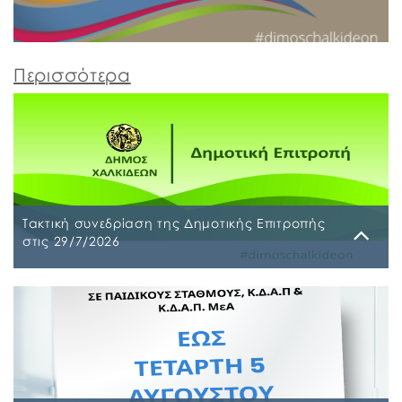
Περισσότερα
Τακτική συνεδρίαση της Δημοτικής Επιτροπής
στις 29/7/2026
Παρασκευή, 24 Ιουλίου 2026
Τακτική συνεδρίαση της Δημοτικής Επιτροπής θα
διεξαχθεί στο Δημοτικό Κατάστημα επί των οδών
Ληλαντίων και Μεγασθένους 34, την Τετάρτη 29
Ιουλίου 2026 και ώρα 10:00 π.μ., για συζήτηση και
λήψη απόφασης στα παρακάτω θέματα της