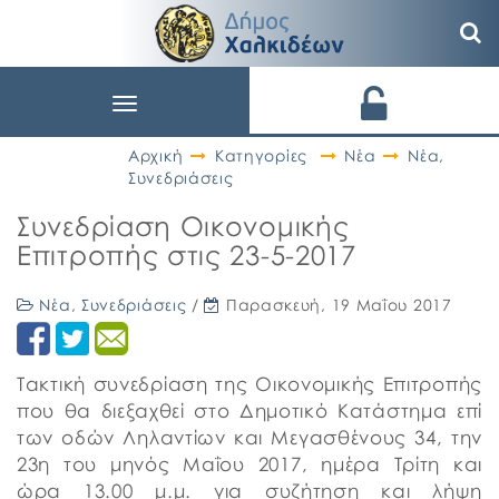
Toggle
navigation
Αρχική
Κατηγορίες
Νέα
Νέα
,
Συνεδριάσεις
Συνεδρίαση Οικονομικής
Επιτροπής στις 23-5-2017
Νέα
,
Συνεδριάσεις
/
Παρασκευή, 19 Μαΐου 2017
Tακτική συνεδρίαση της Οικονομικής Επιτροπής
που θα διεξαχθεί στο Δημοτικό Κατάστημα επί
των οδών Ληλαντίων και Μεγασθένους 34, την
23η του μηνός Μαΐου 2017, ημέρα Τρίτη και
ώρα 13.00 μ.μ. για συζήτηση και λήψη