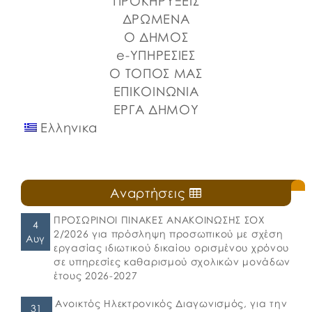
ΠΡΟΚΗΡΥΞΕΙΣ
Λιμένων Ν. Εύβοιας και του Επιμελητηρίου Εύβοιας.
ΔΡΩΜΕΝΑ
⚓️Η επίσημη έναρξη πραγματοποιήθηκε με την
Ο ΔΗΜΟΣ
καθιερωμένη […]
e-ΥΠΗΡΕΣΙΕΣ
Ο ΤΟΠΟΣ ΜΑΣ
ΕΠΙΚΟΙΝΩΝΙΑ
ΕΡΓΑ ΔΗΜΟΥ
Ελληνικα
Αναρτήσεις
ΠΡΟΣΩΡΙΝΟΙ ΠΙΝΑΚΕΣ ΑΝΑΚΟΙΝΩΣΗΣ ΣΟΧ
4
2/2026 για πρόσληψη προσωπικού με σχέση
Αυγ
εργασίας ιδιωτικού δικαίου ορισμένου χρόνου
σε υπηρεσίες καθαρισμού σχολικών μονάδων
έτους 2026-2027
Ανοικτός Ηλεκτρονικός Διαγωνισμός, για την
31