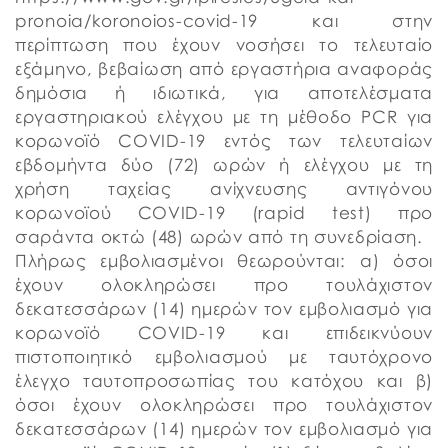
pronoia/koronoios-covid-19 και στην
περίπτωση που έχουν νοσήσει το τελευταίο
εξάμηνο, βεβαίωση από εργαστήρια αναφοράς
δημόσια ή ιδιωτικά, για αποτελέσματα
εργαστηριακού ελέγχου με τη μέθοδο PCR για
κορωνοϊό COVID-19 εντός των τελευταίων
εβδομήντα δύο (72) ωρών ή ελέγχου με τη
χρήση ταχείας ανίχνευσης αντιγόνου
κορωνοϊού COVID-19 (rapid test) προ
σαράντα οκτώ (48) ωρών από τη συνεδρίαση.
Πλήρως εμβολιασμένοι θεωρούνται: α) όσοι
έχουν ολοκληρώσει προ τουλάχιστον
δεκατεσσάρων (14) ημερών τον εμβολιασμό για
κορωνοϊό COVID-19 και επιδεικνύουν
πιστοποιητικό εμβολιασμού με ταυτόχρονο
έλεγχο ταυτοπροσωπίας του κατόχου και β)
όσοι έχουν ολοκληρώσει προ τουλάχιστον
δεκατεσσάρων (14) ημερών τον εμβολιασμό για