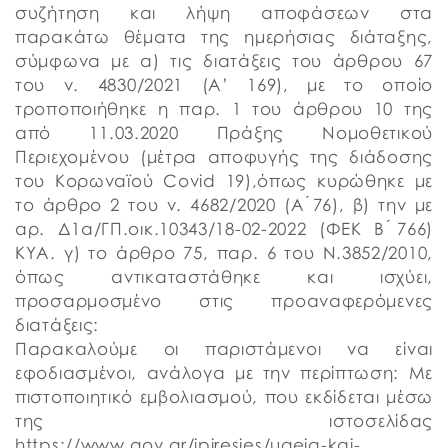
συζήτηση και λήψη αποφάσεων στα
παρακάτω θέματα της ημερήσιας διάταξης,
σύμφωνα με α) τις διατάξεις του άρθρου 67
του ν. 4830/2021 (Α’ 169), με το οποίο
τροποποιήθηκε η παρ. 1 του άρθρου 10 της
από 11.03.2020 Πράξης Νομοθετικού
Περιεχομένου (μέτρα αποφυγής της διάδοσης
του Κορωναϊού Covid 19),όπως κυρώθηκε με
το άρθρο 2 του ν. 4682/2020 (Α ́76), β) την με
αρ. Δ1α/ΓΠ.οικ.10343/18-02-2022 (ΦΕΚ Β ́766)
ΚΥΑ. γ) το άρθρο 75, παρ. 6 του Ν.3852/2010,
όπως αντικαταστάθηκε και ισχύει,
προσαρμοσμένο στις προαναφερόμενες
διατάξεις:
Παρακαλούμε οι παριστάμενοι να είναι
εφοδιασμένοι, ανάλογα με την περίπτωση: Με
πιστοποιητικό εμβολιασμού, που εκδίδεται μέσω
της ιστοσελίδας
https://www.gov.gr/ipiresies/ugeia-kai-