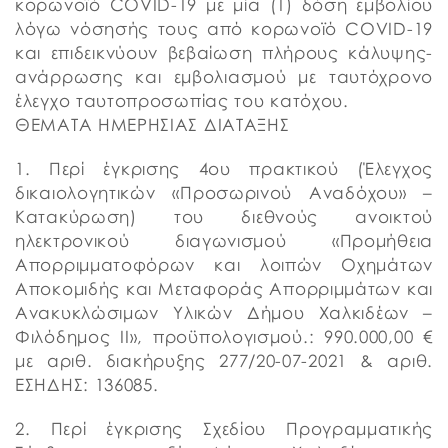
κορωνοϊό COVID-19 με μία (1) δόση εμβολίου
λόγω νόσησής τους από κορωνοϊό COVID-19
και επιδεικνύουν βεβαίωση πλήρους κάλυψης-
ανάρρωσης και εμβολιασμού με ταυτόχρονο
έλεγχο ταυτοπροσωπίας του κατόχου.
ΘΕΜΑΤΑ ΗΜΕΡΗΣΙΑΣ ΔΙΑΤΑΞΗΣ
1. Περί έγκρισης 4ου πρακτικού (Έλεγχος
δικαιολογητικών «Προσωρινού Αναδόχου» –
Κατακύρωση) του διεθνούς ανοικτού
ηλεκτρονικού διαγωνισμού «Προμήθεια
Απορριμματοφόρων και λοιπών Οχημάτων
Αποκομιδής και Μεταφοράς Απορριμμάτων και
Ανακυκλώσιμων Υλικών Δήμου Χαλκιδέων –
Φιλόδημος II», προϋπολογισμού.: 990.000,00 €
με αριθ. διακήρυξης 277/20-07-2021 & αριθ.
ΕΣΗΔΗΣ: 136085.
2. Περί έγκρισης Σχεδίου Προγραμματικής