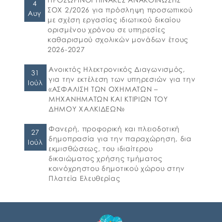
4
2026 ΠΑΡΑΡΤΗΜΑ Β ΕΕΕΣ PDF_signed
ΣΟΧ 2/2026 για πρόσληψη προσωπικού
Αυγ
ΠΕΡΙΛΗΨΗ ΔΙΑΚΗΡΥΞΗΣ ΑΣΦΑΛΕΙΕΣ_signed
με σχέση εργασίας ιδιωτικού δικαίου
ορισμένου χρόνου σε υπηρεσίες
καθαρισμού σχολικών μονάδων έτους
2026-2027
Ανοικτός Ηλεκτρονικός Διαγωνισμός,
31
για την εκτέλεση των υπηρεσιών για την
Ιούλ
«ΑΣΦΑΛΙΣΗ ΤΩΝ ΟΧΗΜΑΤΩΝ –
ΜΗΧΑΝΗΜΑΤΩΝ ΚΑΙ ΚΤΙΡΙΩΝ ΤΟΥ
ΔΗΜΟΥ ΧΑΛΚΙΔΕΩΝ»
Φανερή, προφορική και πλειοδοτική
27
δημοπρασία για την παραχώρηση, δια
Ιούλ
εκμισθώσεως, του ιδιαίτερου
δικαιώματος χρήσης τμήματος
κοινόχρηστου δημοτικού χώρου στην
Πλατεία Ελευθερίας