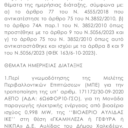
θέματα της ημερήσιας διάταξης, σύμφωνα με:
α) το άρθρο 77 του Ν. 4555/2018 που
αντικατέστησε το άρθρο 75 του Ν.3852/2010, β)
το άρθρο 74Α παρ.1 του Ν. 3852/2010 όπως
προστέθηκε με το άρθρο 9 του Ν.5056/2023 και
γ) το άρθρο 75 του Ν. 3852/2010 όπως αυτό
αντικαταστάθηκε και ισχύει με τα άρθρα 8 και 9
του Ν.5056/2023 (ΦΕΚ 163/6-10-2023).
ΘΕΜΑΤΑ ΗΜΕΡΗΣΙΑΣ ΔΙΑΤΑΞΗΣ
1.Περί γνωμοδότησης της Μελέτης
Περιβαλλοντικών Επιπτώσεων (ΜΠΕ) για την
τροποποίηση της υπ’ αριθμ. 171172/30-09-2020
ΑΕΠΟ (ΑΔΑ: 6Ω6ΦΟΡ10-ΓΣΟ), για τη Μονάδα
παραγωγής ηλεκτρικής ενέργειας από βιοαέριο
ισχύος 0,998 MW, της ‘‘ΒΙΟΑΕΡΙΟ ΑΥΛΙΔΑΣ
ΙΚΕ’’ στη θέση «ΓΚΑΜΗΛΕΖΑ ή ΓΕΦΥΡΑ ή
ΝΙΚΠΑ» Δ.Ε. Αυλίδας του Δήμου Χαλκιδέων,