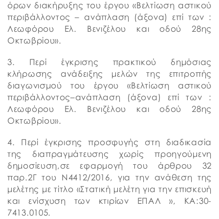
όρων διακήρυξης του έργου «Βελτίωση αστικού
περιβάλλοντος – ανάπλαση (άξονα) επί των :
Λεωφόρου Ελ. Βενιζέλου και οδού 28ης
Οκτωβρίου».
3. Περί έγκρισης πρακτικού δημόσιας
κλήρωσης ανάδειξης μελών της επιτροπής
διαγωνισμού του έργου «Βελτίωση αστικού
περιβάλλοντος–ανάπλαση (άξονα) επί των :
Λεωφόρου Ελ. Βενιζέλου και οδού 28ης
Οκτωβρίου».
4. Περί έγκρισης προσφυγής στη διαδικασία
της διαπραγμάτευσης χωρίς προηγούμενη
δημοσίευση,σε εφαρμογή του άρθρου 32
παρ.2Γ του Ν4412/2016, για την ανάθεση της
μελέτης με τίτλο «Στατική μελέτη για την επισκευή
και ενίσχυση των κτιρίων ΕΠΑΛ », ΚΑ:30-
7413.0105.