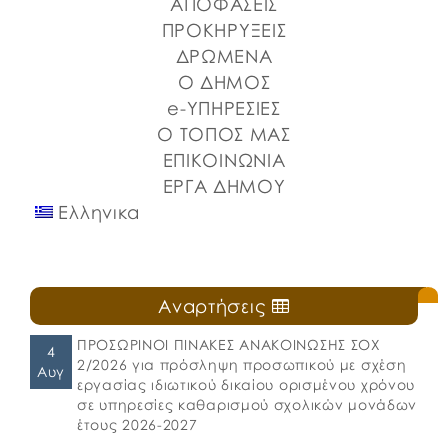
Σποράδων, με την υποστήριξη της Περιφέρειας
ΑΠΟΦΑΣΕΙΣ
Στερεάς Ελλάδας και του Ο.Π.Α.ΣΤ.Ε, του Οργανισμού
ΠΡΟΚΗΡΥΞΕΙΣ
Λιμένων Ν. Εύβοιας και του Επιμελητηρίου Εύβοιας.
ΔΡΩΜΕΝΑ
⚓️Η επίσημη έναρξη πραγματοποιήθηκε με την
Ο ΔΗΜΟΣ
καθιερωμένη […]
e-ΥΠΗΡΕΣΙΕΣ
Ο ΤΟΠΟΣ ΜΑΣ
ΕΠΙΚΟΙΝΩΝΙΑ
ΕΡΓΑ ΔΗΜΟΥ
Ελληνικα
Αναρτήσεις
ΠΡΟΣΩΡΙΝΟΙ ΠΙΝΑΚΕΣ ΑΝΑΚΟΙΝΩΣΗΣ ΣΟΧ
4
2/2026 για πρόσληψη προσωπικού με σχέση
Αυγ
εργασίας ιδιωτικού δικαίου ορισμένου χρόνου
σε υπηρεσίες καθαρισμού σχολικών μονάδων
έτους 2026-2027