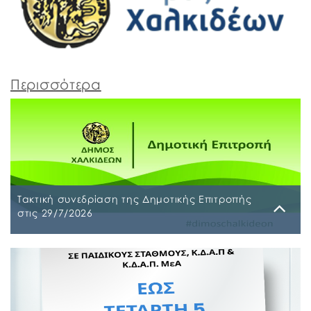
Περισσότερα
Τακτική συνεδρίαση της Δημοτικής Επιτροπής
στις 29/7/2026
Παρασκευή, 24 Ιουλίου 2026
Τακτική συνεδρίαση της Δημοτικής Επιτροπής θα
διεξαχθεί στο Δημοτικό Κατάστημα επί των οδών
Ληλαντίων και Μεγασθένους 34, την Τετάρτη 29
Ιουλίου 2026 και ώρα 10:00 π.μ., για συζήτηση και