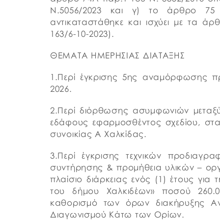
Ν.5056/2023 και γ) το άρθρο 75
αντικαταστάθηκε και ισχύει με τα άρ
163/6-10-2023).
ΘΕΜΑΤΑ ΗΜΕΡΗΣΙΑΣ ΔΙΑΤΑΞΗΣ
1.Περί έγκρισης 5ης αναμόρφωσης π
2026.
2.Περί διόρθωσης ασυμφωνιών μεταξύ 
εδάφους εφαρμοσθέντος σχεδίου, στα
συνοικίας Α Χαλκίδας.
3.Περί έγκρισης τεχνικών προδιαγρ
συντήρησης & προμήθεια υλικών – ο
πλαίσιο διάρκειας ενός (1) έτους για
του δήμου Χαλκιδέων» ποσού 260.0
καθορισμό των όρων διακήρυξης Ανο
Διαγωνισμού Κάτω των Ορίων.