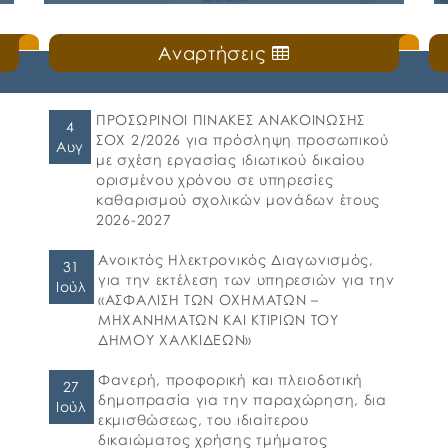
ΜΕΑ του Δήμου Χαλκιδέων
Δευτέρα, 20 Ιουλίου 2026
Αναρτήσεις
ς
🛎️Ο Δήμος Χαλκιδέων ενημερώνει τους γονείς
και τους κηδεμόνες ότι, ξεκίνησε η
ηλεκτρονική υποβολή αιτήσεων για τη
συμμετοχή στο πρόγραμμα «Προώθηση και
ΠΡΟΣΩΡΙΝΟΙ ΠΙΝΑΚΕΣ ΑΝΑΚΟΙΝΩΣΗΣ
4
υποστήριξη παιδιών για την ένταξή τους
ΣΟΧ 2/2026 για πρόσληψη προσωπικού
Αυγ
στην προσχολική εκπαίδευση καθώς και για
με σχέση εργασίας ιδιωτικού δικαίου
τη πρόσβαση παιδιών σχολικής ηλικίας,
ορισμένου χρόνου σε υπηρεσίες
εφήβων και ατόμων με αναπηρία, σε
καθαρισμού σχολικών μονάδων έτους
υπηρεσίες δημιουργικής απασχόλησης» για
2026-2027
το σχολικό έτος 2026-2027. 👉Οι αιτήσεις […]
Ανοικτός Ηλεκτρονικός Διαγωνισμός,
31
για την εκτέλεση των υπηρεσιών για την
Ιούλ
«ΑΣΦΑΛΙΣΗ ΤΩΝ ΟΧΗΜΑΤΩΝ –
ΜΗΧΑΝΗΜΑΤΩΝ ΚΑΙ ΚΤΙΡΙΩΝ ΤΟΥ
ΔΗΜΟΥ ΧΑΛΚΙΔΕΩΝ»
Φανερή, προφορική και πλειοδοτική
27
δημοπρασία για την παραχώρηση, δια
Ιούλ
εκμισθώσεως, του ιδιαίτερου
δικαιώματος χρήσης τμήματος