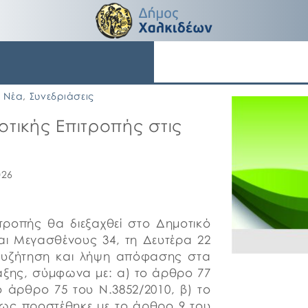
Νέα
,
Συνεδριάσεις
οτικής Επιτροπής στις
026
τροπής θα διεξαχθεί στο Δημοτικό
αι Μεγασθένους 34, τη Δευτέρα 22
α συζήτηση και λήψη απόφασης στα
αξης, σύμφωνα με: α) το άρθρο 77
ο άρθρο 75 του Ν.3852/2010, β) το
πως προστέθηκε με το άρθρο 9 του