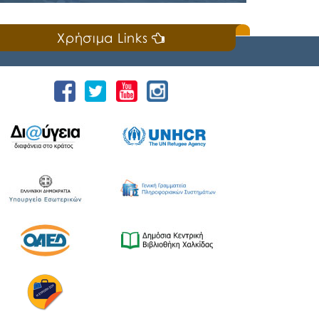
Κυριακή, 19 Ιουλίου 2026
Χρήσιμα Links
📣Για 3η συνεχή χρονιά «άνοιξε πανιά» η
Ναυτική Εβδομάδα Χαλκίδας χθες, Σάββατο
18 Ιουλίου 2026, που διοργανώνουν ο Δήμος
Χαλκιδέων και η Ιερά Μητρόπολη Χαλκίδος,
Ιστιαίας και Βορείων Σποράδων, με την
υποστήριξη της Περιφέρειας Στερεάς
Ελλάδας και του Ο.Π.Α.ΣΤ.Ε, του Οργανισμού
Λιμένων Ν. Εύβοιας και του Επιμελητηρίου
Εύβοιας. ⚓️Η επίσημη έναρξη
πραγματοποιήθηκε με την καθιερωμένη […]