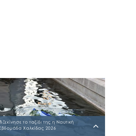
⛵️Ξεκίνησε το ταξίδι της η Ναυτική
Εβδομάδα Χαλκίδας 2026