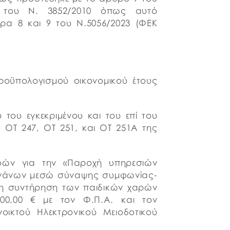
 του Ν. 3852/2010 όπως αυτό
θρα 8 και 9 του Ν.5056/2023 (ΦΕΚ
ροϋπολογισμού οικονομικού έτους
του εγκεκριμένου και του επί του
 ΟΤ 247, ΟΤ 251, και ΟΤ 251Α της
αφών για την «Παροχή υπηρεσιών
ργάνων μεσώ σύναψης συμφωνίας-
 τη συντήρηση των παιδικών χαρών
00,00 € με τον Φ.Π.Α. και τον
ικτού Ηλεκτρονικού Μειοδοτικού