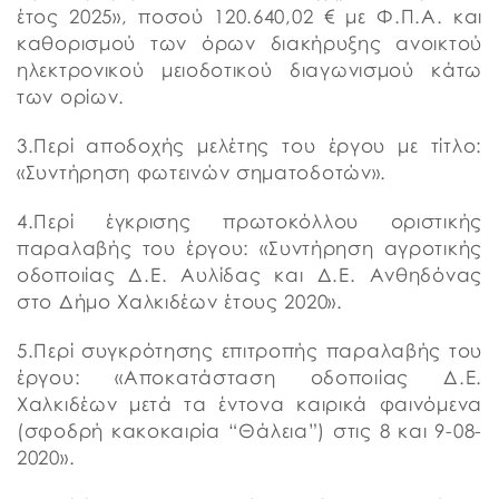
έτος 2025», ποσού 120.640,02 € με Φ.Π.Α. και
καθορισμού των όρων διακήρυξης ανοικτού
ηλεκτρονικού μειοδοτικού διαγωνισμού κάτω
των ορίων.
3.Περί αποδοχής μελέτης του έργου με τίτλο:
«Συντήρηση φωτεινών σηματοδοτών».
4.Περί έγκρισης πρωτοκόλλου οριστικής
παραλαβής του έργου: «Συντήρηση αγροτικής
οδοποιίας Δ.Ε. Αυλίδας και Δ.Ε. Ανθηδόνας
στο Δήμο Χαλκιδέων έτους 2020».
5.Περί συγκρότησης επιτροπής παραλαβής του
έργου: «Αποκατάσταση οδοποιίας Δ.Ε.
Χαλκιδέων μετά τα έντονα καιρικά φαινόμενα
(σφοδρή κακοκαιρία “Θάλεια”) στις 8 και 9-08-
2020».