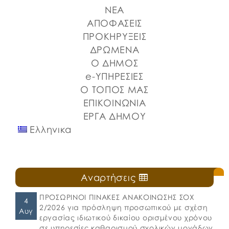
που διοργανώνουν ο Δήμος Χαλκιδέων και η Ιερά
ΝΕΑ
Μητρόπολη Χαλκίδος, Ιστιαίας και Βορείων
Σποράδων, με την υποστήριξη της Περιφέρειας
ΑΠΟΦΑΣΕΙΣ
Στερεάς Ελλάδας και του Ο.Π.Α.ΣΤ.Ε, του Οργανισμού
ΠΡΟΚΗΡΥΞΕΙΣ
Λιμένων Ν. Εύβοιας και του Επιμελητηρίου Εύβοιας.
ΔΡΩΜΕΝΑ
⚓️Η επίσημη έναρξη πραγματοποιήθηκε με την
Ο ΔΗΜΟΣ
καθιερωμένη […]
e-ΥΠΗΡΕΣΙΕΣ
Ο ΤΟΠΟΣ ΜΑΣ
ΕΠΙΚΟΙΝΩΝΙΑ
ΕΡΓΑ ΔΗΜΟΥ
Ελληνικα
Αναρτήσεις
ΠΡΟΣΩΡΙΝΟΙ ΠΙΝΑΚΕΣ ΑΝΑΚΟΙΝΩΣΗΣ ΣΟΧ
4
2/2026 για πρόσληψη προσωπικού με σχέση
Αυγ
εργασίας ιδιωτικού δικαίου ορισμένου χρόνου
σε υπηρεσίες καθαρισμού σχολικών μονάδων