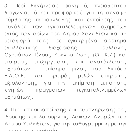
3. Περί διενέργειας φανερού, πλειοδοτικού
διαγωνισμού και προφορικού για τη σύναψη
σύμβασης περισυλλογής και εκποίησης του
συνόλου των εγκαταλελειμμένων οχημάτων
εντός των ορίων του Δήμου Χαλκιδέων και τη
μεταφορά τους σε εγκεκριμένο σύστημα
εναλλακτικής διαχείρισης – συλλογής
Οχημάτων Τέλους Κύκλου Ζωής (Ο.Τ.Κ.Ζ.) και
εταιρείας επεξεργασίας και ανακύκλωσης
οχημάτων – επίσημο μέλος του δικτύου
Ε.Δ.Ο.Ε., και ορισμός μελών επιτροπής
αξιολόγησης για την εκτίμηση εκποίησης
κινητών πραγμάτων (εγκαταλελειμμένων
οχημάτων),
4. Περί επικαιροποίησης και συμπλήρωσης της
ίδρυσης και λειτουργίας Λαϊκών Αγορών του
Δήμου Χαλκιδέων, για την ευθυγράμμιση με την
ισχύουσα νομοθεσία,