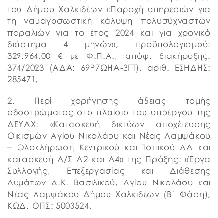
του Δήμου Χαλκιδέων «Παροχή υπηρεσιών για
τη ναυαγοσωστική κάλυψη πολυσύχναστων
παραλιών για το έτος 2024 και για χρονικό
διάστημα 4 μηνών», προϋπολογισμού:
329.964,00 € με Φ.Π.Α., απόφ. διακήρυξης:
374/2023 (ΑΔΑ: 69Ρ7ΩΗΑ-3ΓΤ), αριθ. ΕΣΗΔΗΣ:
285471,
2. Περί χορήγησης άδειας τομής
οδοστρώματος στο πλαίσιο του υποέργου της
ΔΕΥΑΧ: «Κατασκευή δικτύων αποχέτευσης
Οικισμών Αγίου Νικολάου και Νέας Λαμψάκου
– Ολοκλήρωση Κεντρικού και Τοπικού ΑΑ και
κατασκευή Α/Σ Α2 και Α4» της Πράξης: «Έργα
Συλλογής, Επεξεργασίας και Διάθεσης
Λυμάτων Δ.Κ. Βασιλικού, Αγίου Νικολάου και
Νέας Λαμψάκου Δήμου Χαλκιδέων (Β΄ Φάση),
ΚΩΔ. ΟΠΣ: 5003524,