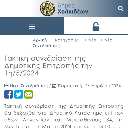
Toggle
navigation
Αρχική
Κατηγορίες
Νέα
Νέα
,
Συνεδριάσεις
Τακτική συνεδρίαση της
Δημοτικής Επιτροπής την
1η/5/2024
Νέα
,
Συνεδριάσεις
/
Παρασκευή, 26 Απριλίου 2024
Τακτική συνεδρίαση της Δημοτικής Επιτροπής
θα διεξαχθεί στο Δημοτικό Κατάστημα επί των
οδών Ληλαντίων και Μεγασθένους 34, τη
Μεγ.Τετάρτη 1 Μαΐου 2024 και ώρα 14:00 μ.μ.,