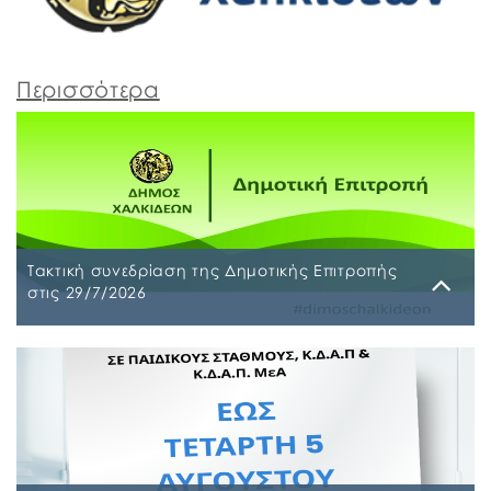
Περισσότερα
Τακτική συνεδρίαση της Δημοτικής Επιτροπής
στις 29/7/2026
Παρασκευή, 24 Ιουλίου 2026
Τακτική συνεδρίαση της Δημοτικής Επιτροπής θα
διεξαχθεί στο Δημοτικό Κατάστημα επί των οδών
Ληλαντίων και Μεγασθένους 34, την Τετάρτη 29
Ιουλίου 2026 και ώρα 10:00 π.μ., για συζήτηση και
λήψη απόφασης στα παρακάτω θέματα της
ημερήσιας διάταξης, σύμφωνα με: α) το άρθρο 77