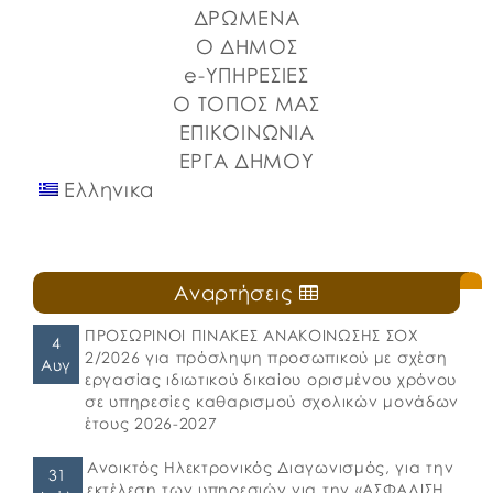
Λιμένων Ν. Εύβοιας και του Επιμελητηρίου Εύβοιας.
ΔΡΩΜΕΝΑ
⚓️Η επίσημη έναρξη πραγματοποιήθηκε με την
Ο ΔΗΜΟΣ
καθιερωμένη […]
e-ΥΠΗΡΕΣΙΕΣ
Ο ΤΟΠΟΣ ΜΑΣ
ΕΠΙΚΟΙΝΩΝΙΑ
ΕΡΓΑ ΔΗΜΟΥ
Ελληνικα
Αναρτήσεις
ΠΡΟΣΩΡΙΝΟΙ ΠΙΝΑΚΕΣ ΑΝΑΚΟΙΝΩΣΗΣ ΣΟΧ
4
2/2026 για πρόσληψη προσωπικού με σχέση
Αυγ
εργασίας ιδιωτικού δικαίου ορισμένου χρόνου
σε υπηρεσίες καθαρισμού σχολικών μονάδων
έτους 2026-2027
Ανοικτός Ηλεκτρονικός Διαγωνισμός, για την
31
εκτέλεση των υπηρεσιών για την «ΑΣΦΑΛΙΣΗ