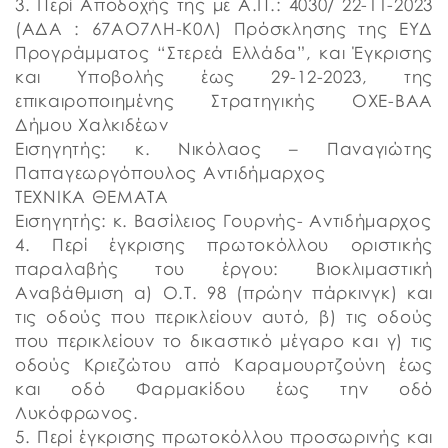
3. Περί Αποδοχής της με Α.Π.: 4030/ 22-11-2023
(ΑΔΑ : 67ΑΟ7ΛΗ-Κ0Λ) Πρόσκλησης της ΕΥΔ
Προγράμματος “Στερεά Ελλάδα”, και Έγκρισης
και Υποβολής έως 29-12-2023, της
επικαιροποιημένης Στρατηγικής ΟΧΕ-ΒΑΑ
Δήμου Χαλκιδέων
Εισηγητής: κ. Νικόλαος – Παναγιώτης
Παπαγεωργόπουλος Αντιδήμαρχος
ΤΕΧΝΙΚΑ ΘΕΜΑΤΑ
Εισηγητής: κ. Βασίλειος Γουρνής- Αντιδήμαρχος
4. Περί έγκρισης πρωτοκόλλου οριστικής
παραλαβής του έργου: Βιοκλιμαστική
Αναβάθμιση α) Ο.Τ. 98 (πρώην πάρκινγκ) και
τις οδούς που περικλείουν αυτό, β) τις οδούς
που περικλείουν το δικαστικό μέγαρο και γ) τις
οδούς Κριεζώτου από Καραμουρτζούνη έως
και οδό Φαρμακίδου έως την οδό
Λυκόφρωνος.
5. Περί έγκρισης πρωτοκόλλου προσωρινής και