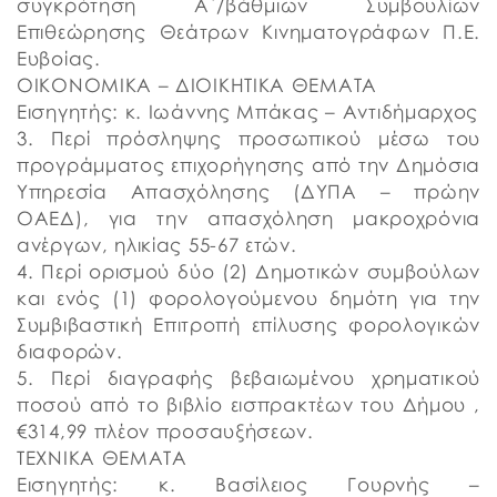
συγκρότηση Α΄/βάθμιων Συμβουλίων
Επιθεώρησης Θεάτρων Κινηματογράφων Π.Ε.
Ευβοίας.
ΟΙΚΟΝΟΜΙΚΑ – ΔΙΟΙΚΗΤΙΚΑ ΘΕΜΑΤΑ
Εισηγητής: κ. Ιωάννης Μπάκας – Αντιδήμαρχος
3. Περί πρόσληψης προσωπικού μέσω του
προγράμματος επιχορήγησης από την Δημόσια
Υπηρεσία Απασχόλησης (ΔΥΠΑ – πρώην
ΟΑΕΔ), για την απασχόληση μακροχρόνια
ανέργων, ηλικίας 55-67 ετών.
4. Περί ορισμού δύο (2) Δημοτικών συμβούλων
και ενός (1) φορολογούμενου δημότη για την
Συμβιβαστική Επιτροπή επίλυσης φορολογικών
διαφορών.
5. Περί διαγραφής βεβαιωμένου χρηματικού
ποσού από το βιβλίο εισπρακτέων του Δήμου ,
€314,99 πλέον προσαυξήσεων.
ΤΕΧΝΙΚΑ ΘΕΜΑΤΑ
Εισηγητής: κ. Βασίλειος Γουρνής –