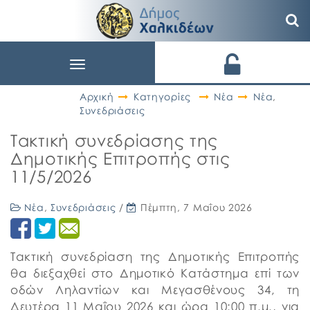
Toggle
navigation
Αρχική
Κατηγορίες
Νέα
Νέα
,
Συνεδριάσεις
Τακτική συνεδρίασης της
Δημοτικής Επιτροπής στις
11/5/2026
Νέα
,
Συνεδριάσεις
/
Πέμπτη, 7 Μαΐου 2026
Τακτική συνεδρίαση της Δημοτικής Επιτροπής
θα διεξαχθεί στο Δημοτικό Κατάστημα επί των
οδών Ληλαντίων και Μεγασθένους 34, τη
Δευτέρα 11 Μαΐου 2026 και ώρα 10:00 π.μ., για