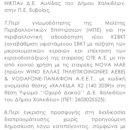
ΝΙΚΠΑ» Δ.Ε. Αυλίδας του Δήμου Χαλκιδέων,
στην Π.Ε. Ευβοίας.
7.Περί γνωμοδότησης της Μελέτης
Περιβαλλοντικών Επιπτώσεων (ΜΠΕ) για την
περιβαλλοντική αδειοδότηση νέου ΚΣΒΚΤ
(αναβάθμιση υφιστάμενου ΣΒΚΤ με αύξηση των
μικροκυματικών κεραιών και επέκταση των
κεραιοδιατάξεων) της εταιρείας ΟΤΕ Α.Ε. με την
από κοινού χρήση με τις εταιρείες NOVA MAE
(πρώην WIND ΕΛΛΑΣ ΤΗΛΕΠΙΚΟΙΝΩΝΙΕΣ ΑΕΒΕ)
& VODAFONE-ΠΑΝΑΦΟΝ Α.Ε.Ε.Τ., με κωδική
ονομασία θέσης «ΧΑΛΚΙΔΑ X2 (140 2039)» στη
θέση Ύψωμα ‘‘Οχυρό Δοκού’’ Δ.Ε. Χαλκιδέων
του Δήμου Χαλκιδέων (ΠΕΤ: 2603025525).
8.Περί έγκρισης προσφυγής στη διαδικασία
διαπραγμάτευσης χωρίς προηγούμενη
δημοσίευση λόγω κατεπείγοντος, σύμφωνα με