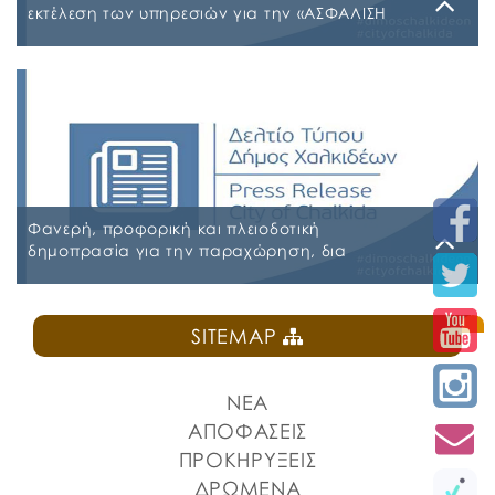
εκτέλεση των υπηρεσιών για την «ΑΣΦΑΛΙΣΗ
ΤΩΝ ΟΧΗΜΑΤΩΝ – ΜΗΧΑΝΗΜΑΤΩΝ ΚΑΙ ΚΤΙΡΙΩΝ
ΤΟΥ ΔΗΜΟΥ ΧΑΛΚΙΔΕΩΝ»
Παρασκευή, 31 Ιουλίου 2026
Α.Δ.Ε. 776-2026 ΚΗΜΔΗΣ ΠΑΡΑΡΤΗΜΑ Α’ ΜΕΛΕΤΗ
ΑΣΦΑΛΕΙΕΣ 2026-2027 09-07-2026_signed
ΠΑΡΑΡΤΗΜΑ Α’ ΜΕΛΕΤΗ ΑΣΦΑΛΕΙΕΣ ΕΠΕΞΕΡΓΑΣΙΜΗ
2026-2027 09-07-2026 ΠΑΡΑΡΤΗΜΑ Β ΕΕΕΣ PDF_signed
ΠΕΡΙΛΗΨΗ ΔΙΑΚΗΡΥΞΗΣ ΑΣΦΑΛΕΙΕΣ_signed
Φανερή, προφορική και πλειοδοτική
δημοπρασία για την παραχώρηση, δια
εκμισθώσεως, του ιδιαίτερου δικαιώματος
χρήσης τμήματος κοινόχρηστου δημοτικού
Δευτέρα, 27 Ιουλίου 2026
χώρου στην Πλατεία Ελευθερίας
SITEMAP
ΠΡΟΚΗΡΥΞΗ ΚΑΝΤΙΝΑ ΠΛΑΤΕΙΑΣ ΕΛΕΥΘΕΡΙΑΣ
ΝΕΑ
ΑΠΟΦΑΣΕΙΣ
ΠΡΟΚΗΡΥΞΕΙΣ
ΔΡΩΜΕΝΑ