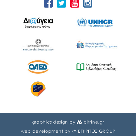
graphics design by
citrine.gr
web development by
ΕΓΚΡΙΤΟΣ GROUP