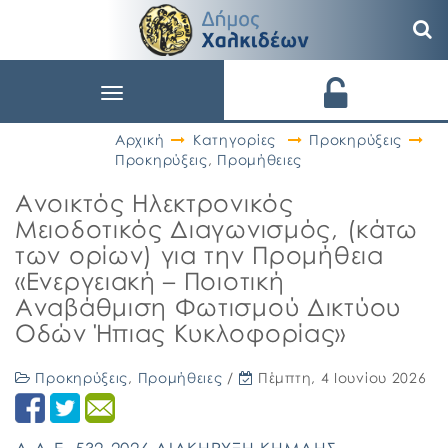
Toggle
navigation
Αρχική
Κατηγορίες
Προκηρύξεις
Προκηρύξεις
,
Προμήθειες
Ανοικτός Ηλεκτρονικός
Μειοδοτικός Διαγωνισμός, (κάτω
των ορίων) για την Προμήθεια
«Ενεργειακή – Ποιοτική
Αναβάθμιση Φωτισμού Δικτύου
Οδών Ήπιας Κυκλοφορίας»
Προκηρύξεις
,
Προμήθειες
/
Πέμπτη, 4 Ιουνίου 2026