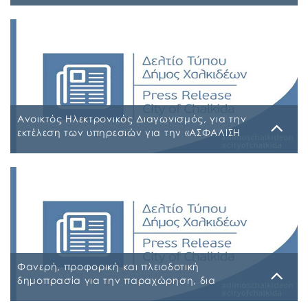
σε υπηρεσίες καθαρισμού σχολικών μονάδων
Τρίτη, 4 Αυγούστου 2026
έτους 2026-2027
ΠΙΝΑΚΑΣ ΑΠΟΡΡΙΠΤΕΩΝ Ψ7ΨΦΩΗΑ-Ο9Π ΠΡΟΣΩΡΙΝΟΣ
ΠΙΝΑΚΑΣ ΚΑΤΑΤΑΞΗΣ ΣΥΜΜΕΤΕΧΟΝΤΩΝ 1 ΡΗΒΖΩΗΑ-
Ρ5Τ-1 ΠΡΟΣΩΡΙΝΟΣ ΠΙΝΑΚΑΣ ΜΕΡΙΚΗΣ ΑΠΑΣΧΟΛΗΣΗΣ
ΨΔΑΚΩΗΑ-ΑΟ3 ΠΡΟΣΩΡΙΝΟΣ ΠΙΝΑΚΑΣ ΠΛΗΡΟΥΣ
ΑΠΑΣΧΟΛΗΣΗΣ ΨΦΑ4ΩΗΑ-ΦΣΒ ΠΡΟΣΩΡΙΝΟΣ ΠΙΝΑΚΑΣ
ΣΥΜΜΕΤΕΧΟΝΤΩΝ 6ΖΛΚΩΗΑ-ΠΩΗ
Ανοικτός Ηλεκτρονικός Διαγωνισμός, για την
εκτέλεση των υπηρεσιών για την «ΑΣΦΑΛΙΣΗ
ΤΩΝ ΟΧΗΜΑΤΩΝ – ΜΗΧΑΝΗΜΑΤΩΝ ΚΑΙ ΚΤΙΡΙΩΝ
ΤΟΥ ΔΗΜΟΥ ΧΑΛΚΙΔΕΩΝ»
Παρασκευή, 31 Ιουλίου 2026
Α.Δ.Ε. 776-2026 ΚΗΜΔΗΣ ΠΑΡΑΡΤΗΜΑ Α’ ΜΕΛΕΤΗ
ΑΣΦΑΛΕΙΕΣ 2026-2027 09-07-2026_signed
ΠΑΡΑΡΤΗΜΑ Α’ ΜΕΛΕΤΗ ΑΣΦΑΛΕΙΕΣ ΕΠΕΞΕΡΓΑΣΙΜΗ
2026-2027 09-07-2026 ΠΑΡΑΡΤΗΜΑ Β ΕΕΕΣ PDF_signed
ΠΕΡΙΛΗΨΗ ΔΙΑΚΗΡΥΞΗΣ ΑΣΦΑΛΕΙΕΣ_signed
Φανερή, προφορική και πλειοδοτική
δημοπρασία για την παραχώρηση, δια
εκμισθώσεως, του ιδιαίτερου δικαιώματος
χρήσης τμήματος κοινόχρηστου δημοτικού
Δευτέρα, 27 Ιουλίου 2026