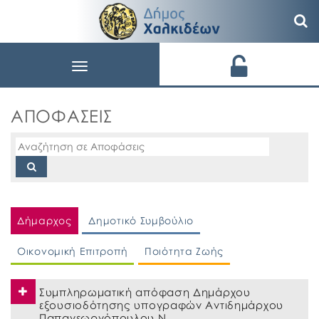
Toggle
navigation
ΑΠΟΦΑΣΕΙΣ
Δήμαρχος
Δημοτικό Συμβούλιο
Οικονομική Επιτροπή
Ποιότητα Ζωής
Συμπληρωματική απόφαση Δημάρχου
εξουσιοδότησης υπογραφών Αντιδημάρχου
Παπαγεωργόπουλου Ν.