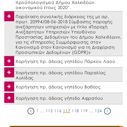
προϋπολογισμού Δήμου Χαλκιδέων
οικονομικού έτους 2020”.
Παράταση συνολικής διάρκειας της με αρ.
πρωτ. 20994/08-06-2018 Σύμβασης παροχής
ανεξάρτητων υπηρεσιών με τίτλο «Παροχή
Ανεξάρτητων Υπηρεσιών Υπευθύνου
Προστασίας Δεδομένων του Δήμου Χαλκιδέων»,
για τις «Υπηρεσίες Συμμόρφωσης στον
Κανονισμό στον Κανονισμό για τη Διαχείριση
Προσωπικών Δεδομένων (GDPR)»
Χορήγηση πρ. άδειας γηπέδου Πάρκου Λαού
Χορήγηση πρ. άδειας γηπέδου Παραλίας
Αυλίδας
Χορήγηση πρ. άδειας γηπέδου Βαθέος
Χορήγηση πρ. άδειας γήπεδο Αφρατίου
1
…
115
116
117
118
119
…
124