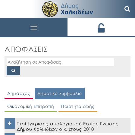
Toggle
navigation
ΑΠΟΦΑΣΕΙΣ
Δήμαρχος
Δημοτικό Συμβούλιο
Οικονομική Επιτροπή
Ποιότητα Ζωής
Περί έγκρισης απολογισμού Εστίας Γνώσης
Δήμου Χαλκιδέων οικ. έτους 2010